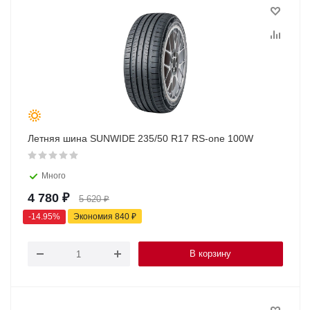
Летняя шина SUNWIDE 235/50 R17 RS-one 100W
Много
4 780
₽
5 620
₽
-
14.95
%
Экономия
840
₽
В корзину