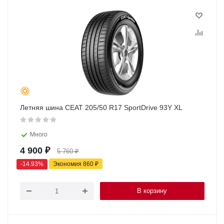
Летняя шина CEAT 205/50 R17 SportDrive 93Y XL
Много
4 900
₽
5 760
₽
-
14.93
%
Экономия
860
₽
В корзину