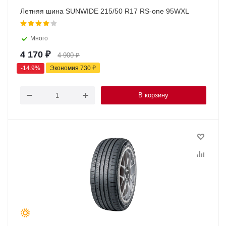
Летняя шина SUNWIDE 215/50 R17 RS-one 95WXL
Много
4 170
₽
4 900
₽
-
14.9
%
Экономия
730
₽
В корзину