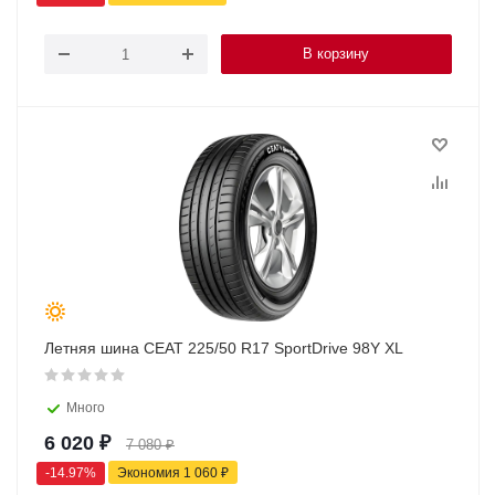
В корзину
Летняя шина CEAT 225/50 R17 SportDrive 98Y XL
Много
6 020
₽
7 080
₽
-
14.97
%
Экономия
1 060
₽