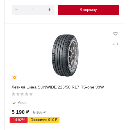
В корзину
Летняя шина SUNWIDE 225/50 R17 RS-one 98W
Много
5 190
₽
6 100
₽
-
14.92
%
Экономия
910
₽