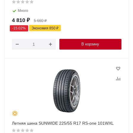
Много
4 810
₽
5 660
₽
-
15.02
%
Экономия
850
₽
В корзину
Летняя шина SUNWIDE 225/55 R17 RS-one 101WXL