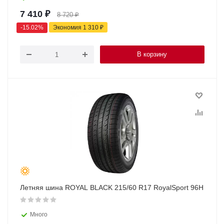
7 410
₽
8 720
₽
-
15.02
%
Экономия
1 310
₽
В корзину
Летняя шина ROYAL BLACK 215/60 R17 RoyalSport 96H
Много