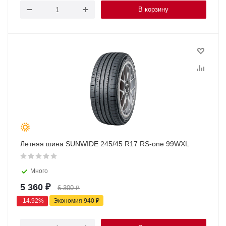
В корзину
Летняя шина SUNWIDE 245/45 R17 RS-one 99WXL
Много
5 360
₽
6 300
₽
-
14.92
%
Экономия
940
₽