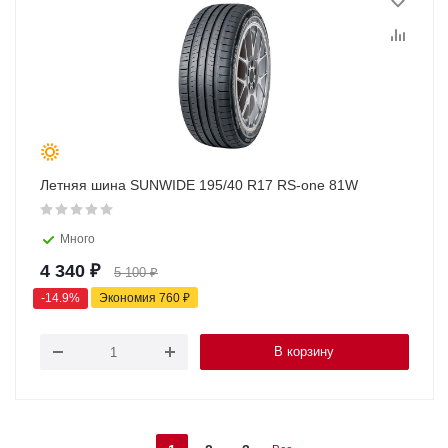
Летняя шина SUNWIDE 195/40 R17 RS-one 81W
Много
4 340
₽
5 100
₽
-
14.9
%
Экономия
760
₽
В корзину