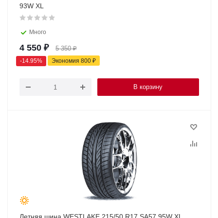
93W XL
Много
4 550
₽
5 350
₽
-
14.95
%
Экономия
800
₽
В корзину
Летняя шина WESTLAKE 215/50 R17 SA57 95W XL