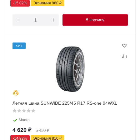
-
15.02
%
Экономия
960
₽
В корзину
ХИТ
Летняя шина SUNWIDE 225/45 R17 RS-one 94WXL
Много
4 620
₽
5 430
₽
-
14.92
%
Экономия
810
₽