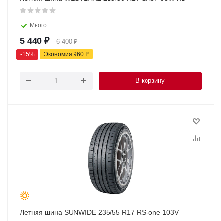
Много
5 440
₽
6 400
₽
-
15
%
Экономия
960
₽
В корзину
Летняя шина SUNWIDE 235/55 R17 RS-one 103V