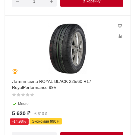
В корзину
Летняя шина ROYAL BLACK 225/60 R17
RoyalPerformance 99V
Много
5 620
₽
6 610
₽
-
14.98
%
Экономия
990
₽