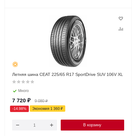
Летняя шина CEAT 225/65 R17 SportDrive SUV 106V XL
Много
7 720
₽
9 080
₽
-
14.98
%
Экономия
1 360
₽
В корзину