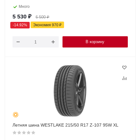
Много
5 530
₽
6 500
₽
-
14.92
%
Экономия
970
₽
В корзину
Летняя шина WESTLAKE 215/50 R17 Z-107 95W XL