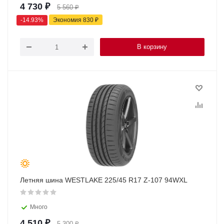
4 730
₽
5 560
₽
-
14.93
%
Экономия
830
₽
В корзину
Летняя шина WESTLAKE 225/45 R17 Z-107 94WXL
Много
4 510
₽
5 300
₽