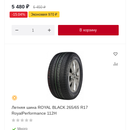
5 480
₽
6 450
₽
-
15.04
%
Экономия
970
₽
В корзину
Летняя шина ROYAL BLACK 265/65 R17
RoyalPerformance 112H
Много