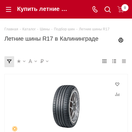
Купить летние шины R17 в Калининграде по низкой цене с гарантией | «Шинторг»
0
Главная
-
Каталог
-
Шины
-
Подбор шин
-
Летние шины R17
Летние шины R17 в Калининграде