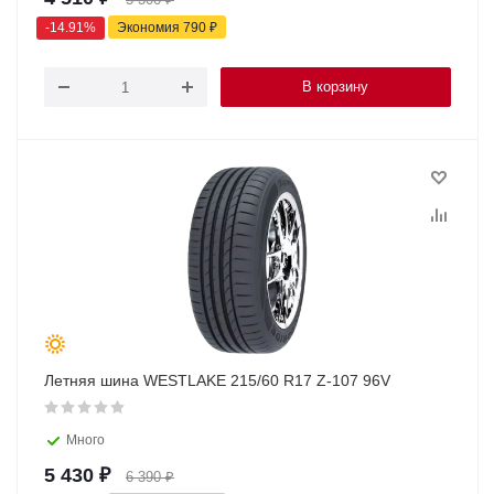
-
14.91
%
Экономия
790
₽
В корзину
Летняя шина WESTLAKE 215/60 R17 Z-107 96V
Много
5 430
₽
6 390
₽