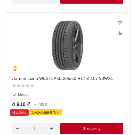
Летняя шина WESTLAKE 205/50 R17 Z-107 93WXL
Много
4 910
₽
5 780
₽
-
15.05
%
Экономия
870
₽
В корзину