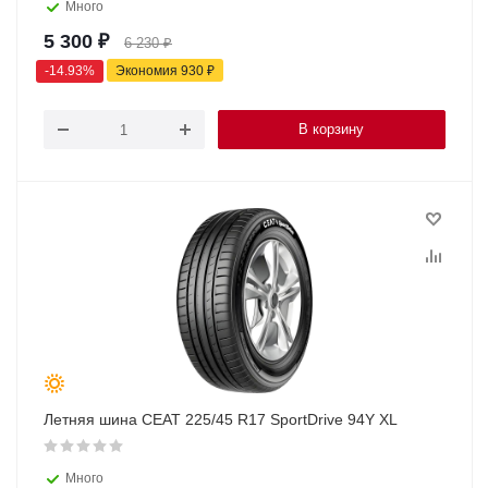
Много
5 300
₽
6 230
₽
-
14.93
%
Экономия
930
₽
В корзину
Летняя шина CEAT 225/45 R17 SportDrive 94Y XL
Много