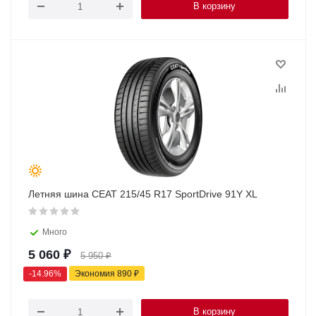
В корзину
Летняя шина CEAT 215/45 R17 SportDrive 91Y XL
Много
5 060
₽
5 950
₽
-
14.96
%
Экономия
890
₽
В корзину