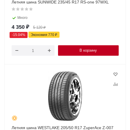
Летняя шина SUNWIDE 235/45 R17 RS-one 97WXL
Много
4 350
₽
5 120
₽
-
15.04
%
Экономия
770
₽
В корзину
Летняя шина WESTLAKE 205/50 R17 ZuperAce Z-007