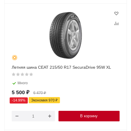
Летняя шина CEAT 215/50 R17 SecuraDrive 95W XL
Много
5 500
₽
6 470
₽
-
14.99
%
Экономия
970
₽
В корзину