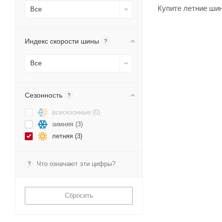
Купите летние шин
Все
Индекс скорости шины
?
Все
Сезонность
?
всесезонные (
0
)
зимняя (
3
)
летняя (
3
)
Что означают эти цифры?
?
Сбросить