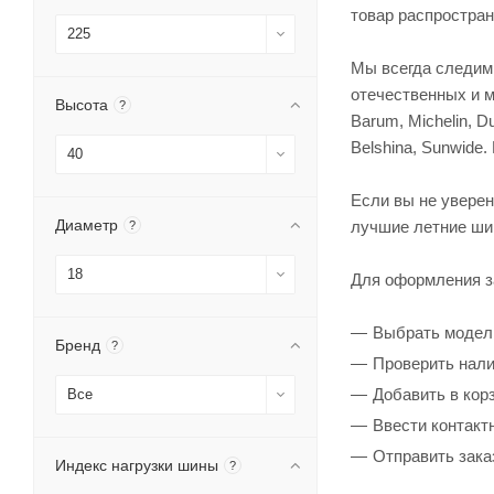
товар распростран
225
Мы всегда следим
отечественных и м
Высота
?
Barum, Michelin, Dun
Belshina, Sunwide
40
Если вы не увере
Диаметр
лучшие летние ши
?
18
Для оформления з
Выбрать модел
Бренд
?
Проверить нали
Добавить в кор
Все
Ввести контакт
Отправить зака
Индекс нагрузки шины
?