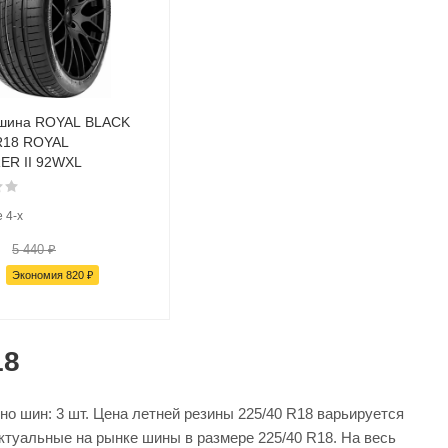
 шина ROYAL BLACK
R18 ROYAL
ER II 92WXL
 4-х
5 440
₽
Экономия
820
₽
18
о шин: 3 шт. Цена летней резины 225/40 R18 варьируется
актуальные на рынке шины в размере 225/40 R18. На весь