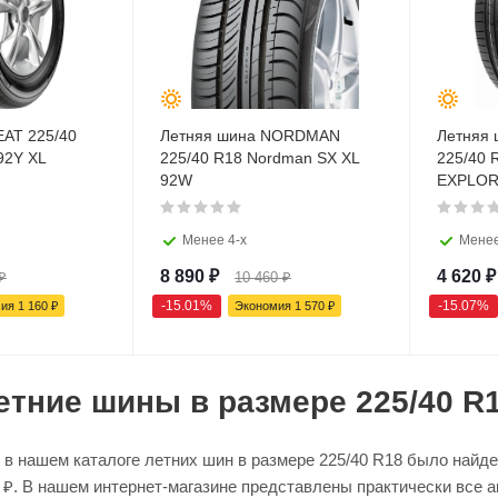
EAT 225/40
Летняя шина NORDMAN
Летняя
92Y XL
225/40 R18 Nordman SX XL
225/40 
92W
EXPLOR
Менее 4-х
Менее
8 890
₽
4 620
₽
₽
10 460
₽
-
15.01
%
-
15.07
%
мия
1 160
₽
Экономия
1 570
₽
етние шины в размере 225/40 R
в нашем каталоге летних шин в размере 225/40 R18 было найден
70 ₽. В нашем интернет-магазине представлены практически все 