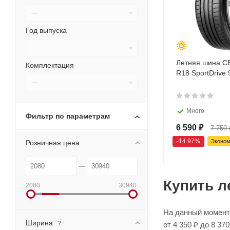
—
Год выпуска
—
Летняя шина C
Комплектация
R18 SportDrive 
—
Много
Фильтр по параметрам
6 590
₽
7 750
-
14.97
%
Эконо
Розничная цена
Купить л
2080
30940
На данный момент 
Ширина
?
от 4 350 ₽ до 8 3