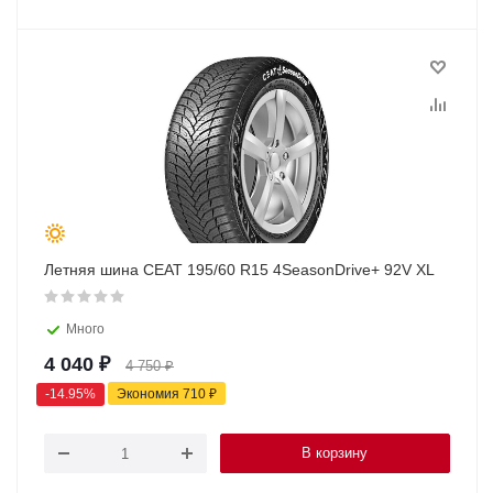
Летняя шина CEAT 195/60 R15 4SeasonDrive+ 92V XL
Много
4 040
₽
4 750
₽
-
14.95
%
Экономия
710
₽
В корзину