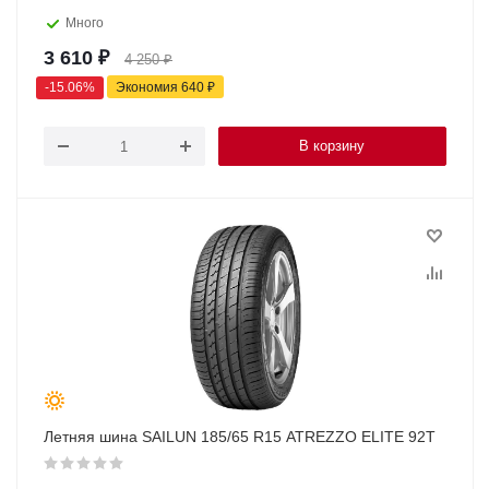
Много
3 610
₽
4 250
₽
-
15.06
%
Экономия
640
₽
В корзину
Летняя шина SAILUN 185/65 R15 ATREZZO ELITE 92T