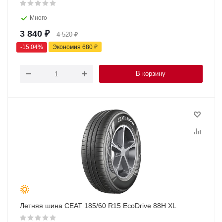
Много
3 840
₽
4 520
₽
-
15.04
%
Экономия
680
₽
В корзину
Летняя шина CEAT 185/60 R15 EcoDrive 88H XL