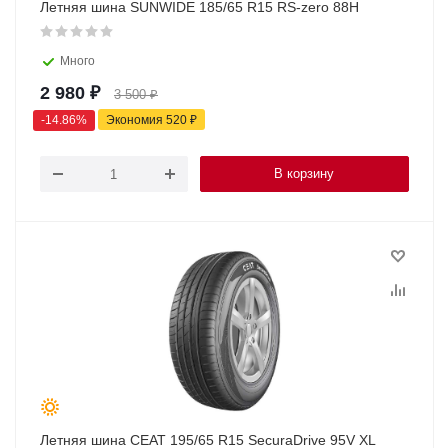
Летняя шина SUNWIDE 185/65 R15 RS-zero 88H
Много
2 980
₽
3 500
₽
-
14.86
%
Экономия
520
₽
В корзину
Летняя шина CEAT 195/65 R15 SecuraDrive 95V XL