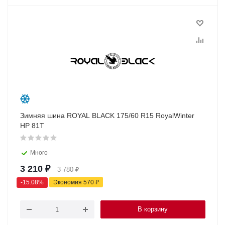
Зимняя шина ROYAL BLACK 175/60 R15 RoyalWinter
HP 81T
Много
3 210
₽
3 780
₽
-
15.08
%
Экономия
570
₽
В корзину