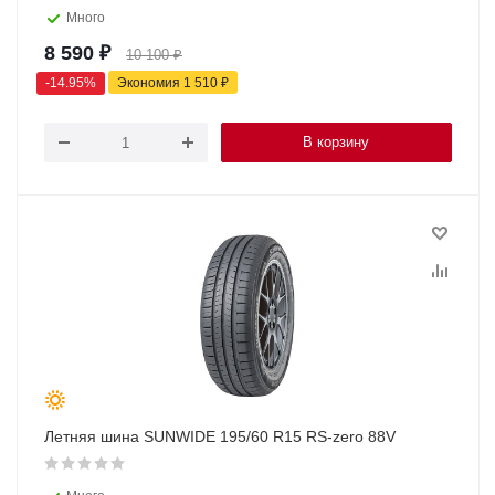
Много
8 590
₽
10 100
₽
-
14.95
%
Экономия
1 510
₽
В корзину
Летняя шина SUNWIDE 195/60 R15 RS-zero 88V