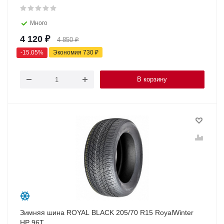
Много
4 120
₽
4 850
₽
-
15.05
%
Экономия
730
₽
В корзину
Зимняя шина ROYAL BLACK 205/70 R15 RoyalWinter
HP 96T