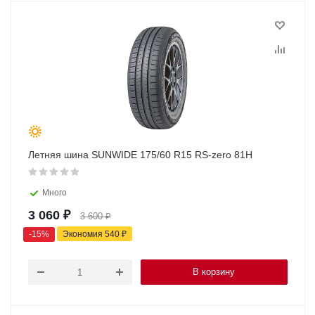
Летняя шина SUNWIDE 175/60 R15 RS-zero 81H
Много
3 060
₽
3 600
₽
-
15
%
Экономия
540
₽
В корзину