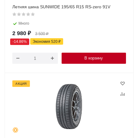
Летняя шина SUNWIDE 195/65 R15 RS-zero 91V
Много
2 980
₽
3 500
₽
-
14.86
%
Экономия
520
₽
В корзину
АКЦИЯ