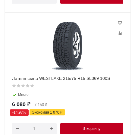
Летняя шина WESTLAKE 215/75 R15 SL369 100S
Много
6 080
₽
7 150
₽
-
14.97
%
Экономия
1 070
₽
В корзину