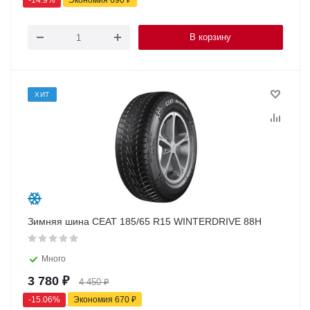
-
14.9
%
Экономия
690
₽
В корзину
ХИТ
Зимняя шина CEAT 185/65 R15 WINTERDRIVE 88H
Много
3 780
₽
4 450
₽
-
15.06
%
Экономия
670
₽