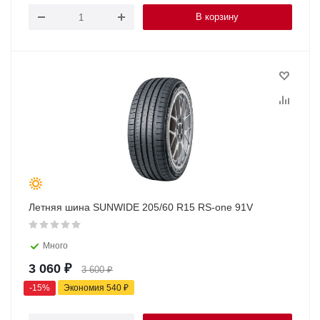
В корзину
Летняя шина SUNWIDE 205/60 R15 RS-one 91V
Много
3 060
₽
3 600
₽
-
15
%
Экономия
540
₽