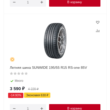
В корзину
Летняя шина SUNWIDE 195/55 R15 RS-one 85V
Много
3 590
₽
4 220
₽
-
14.93
%
Экономия
630
₽
В корзину