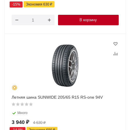
-
15
%
Экономия
630
₽
В корзину
Летняя шина SUNWIDE 205/65 R15 RS-one 94V
Много
3 940
₽
4 630
₽