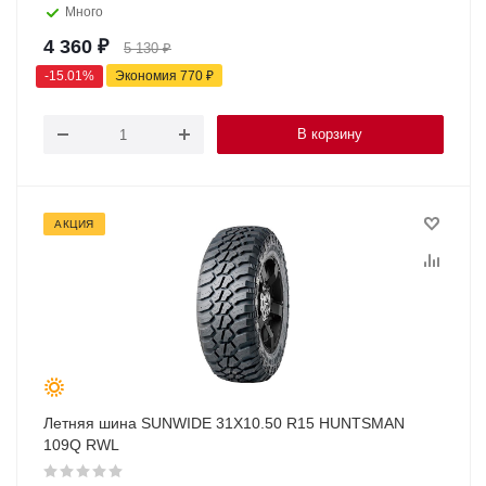
Много
4 360
₽
5 130
₽
-
15.01
%
Экономия
770
₽
В корзину
АКЦИЯ
Летняя шина SUNWIDE 31X10.50 R15 HUNTSMAN
109Q RWL