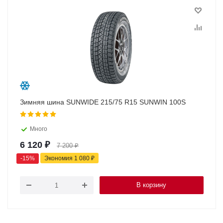
Зимняя шина SUNWIDE 215/75 R15 SUNWIN 100S
Много
6 120
₽
7 200
₽
-
15
%
Экономия
1 080
₽
В корзину