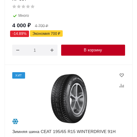
Много
4 000
₽
4 700
₽
-
14.89
%
Экономия
700
₽
В корзину
ХИТ
Зимняя шина CEAT 195/65 R15 WINTERDRIVE 91H