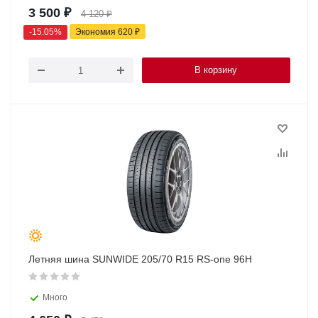
3 500
₽
4 120
₽
-
15.05
%
Экономия
620
₽
В корзину
Летняя шина SUNWIDE 205/70 R15 RS-one 96H
Много