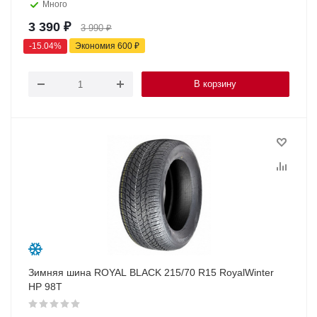
Много
3 390
₽
3 990
₽
-
15.04
%
Экономия
600
₽
В корзину
Зимняя шина ROYAL BLACK 215/70 R15 RoyalWinter
HP 98T