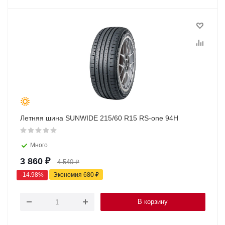
Летняя шина SUNWIDE 215/60 R15 RS-one 94H
Много
3 860
₽
4 540
₽
-
14.98
%
Экономия
680
₽
В корзину