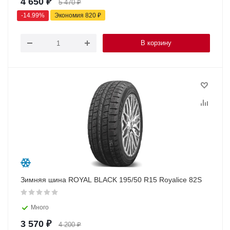
4 650
₽
5 470
₽
-
14.99
%
Экономия
820
₽
В корзину
Зимняя шина ROYAL BLACK 195/50 R15 Royalice 82S
Много
3 570
₽
4 200
₽