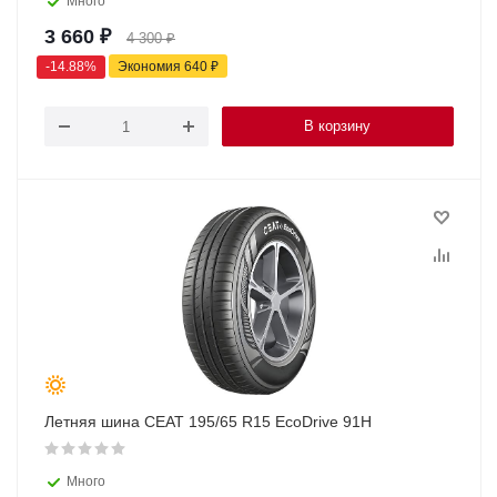
Много
3 660
₽
4 300
₽
-
14.88
%
Экономия
640
₽
В корзину
Летняя шина CEAT 195/65 R15 EcoDrive 91H
Много