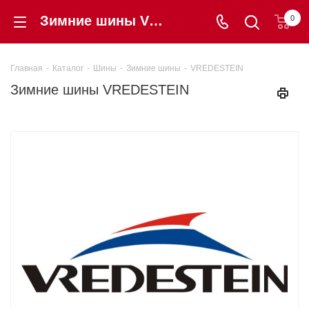
Зимние шины VREDESTEIN - купить в интернет-магазине shintorg39.ru по низкой цене в Калининграде, авторезина VREDESTEIN с гарантией!
0
Главная
-
Каталог
-
Шины
-
Зимние шины
-
VREDESTEIN
Зимние шины VREDESTEIN