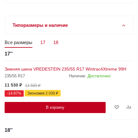
Типоразмеры и наличие
Все размеры
17
18
17''
Зимняя шина VREDESTEIN 235/55 R17 Wintrac4Xtreme 99H
Достаточно
235/55 R17
Наличие:
11 530
₽
13 560
₽
-
14.97
%
Экономия
2 030
₽
В корзину
18''