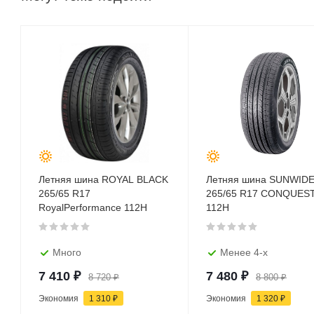
Летняя шина ROYAL BLACK
Летняя шина SUNWID
265/65 R17
265/65 R17 CONQUES
RoyalPerformance 112H
112H
Много
Менее 4-х
7 410
₽
7 480
₽
8 720
₽
8 800
₽
Экономия
1 310
₽
Экономия
1 320
₽