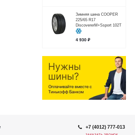
Зимняя шина COOPER
225/65 R17
DiscovererM+Ssport 102Т
4 930
₽
е
+7 (4012) 777-013
ЗАКАЗАТЬ ЗВОНОК