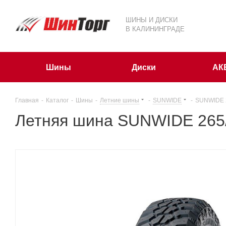
ШИНЫ И ДИСКИ
В КАЛИНИНГРАДЕ
Шины
Диски
АК
Главная
-
Каталог
-
Шины
-
Летние шины
-
SUNWIDE
-
SUNWIDE 
Летняя шина SUNWIDE 265