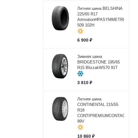
Летняя шина BELSHINA
225/65 R17
ArtmotionHPASYMMETRICBEL-
509 102H
6 900
₽
Зимняя шина
BRIDGESTONE 195/65
R15 BlizzakWS70 91T
3 810
₽
Летняя шина
CONTINENTAL 215/55
R18
CONTIPREMIUMCONTACT2
99V
10 860
₽