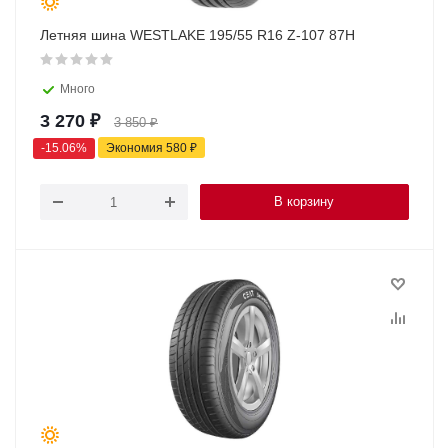
Летняя шина WESTLAKE 195/55 R16 Z-107 87H
Много
3 270
₽
3 850
₽
-
15.06
%
Экономия
580
₽
В корзину