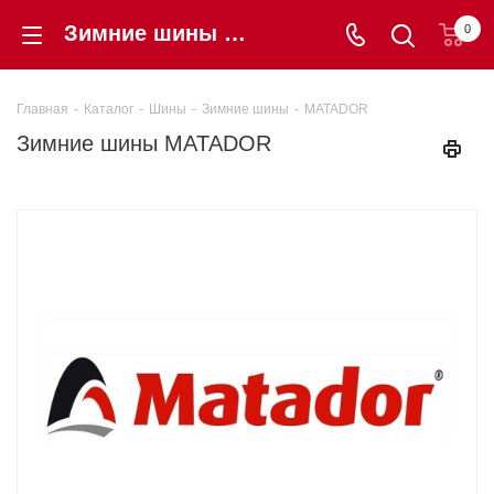
Зимние шины MATADOR - купить в интернет-магазине shintorg39.ru по низкой цене в Калининграде, авторезина MATADOR с гарантией!
0
Главная
-
Каталог
-
Шины
-
Зимние шины
-
MATADOR
Зимние шины MATADOR