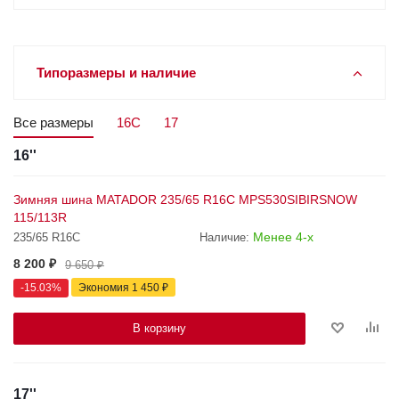
Типоразмеры и наличие
Все размеры
16C
17
16''
Зимняя шина MATADOR 235/65 R16C MPS530SIBIRSNOW
115/113R
Менее 4-х
235/65 R16C
Наличие:
8 200
₽
9 650
₽
-
15.03
%
Экономия
1 450
₽
В корзину
17''