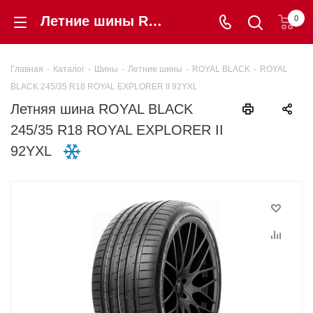
Летние шины ROYAL BLACK 245/35 R18 ROYAL EXPLORER II 92YXL купить в интернет-магазине «Шинторг» в Калининграде
0
Главная
-
Каталог
-
Шины
-
Летние шины
-
ROYAL BLACK
-
ROYAL
BLACK 245/35 R18 ROYAL EXPLORER II 92YXL
Летняя шина ROYAL BLACK
245/35 R18 ROYAL EXPLORER II
92YXL