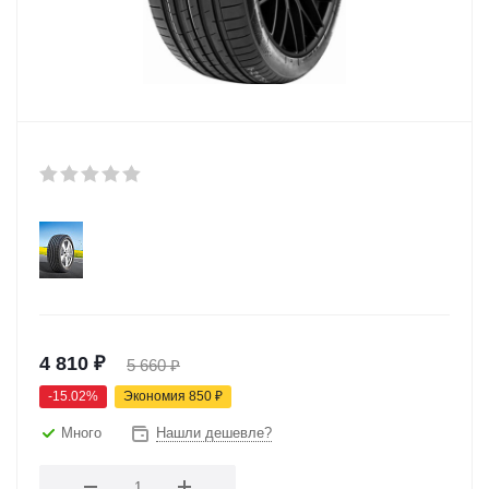
4 810
₽
5 660
₽
-
15.02
%
Экономия
850
₽
Много
Нашли дешевле?