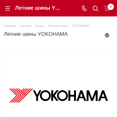
Летние шины YOKOHAMA - купить в интернет-магазине shintorg39.ru по низкой цене в Калининграде, авторезина YOKOHAMA с гарантией!
0
Главная
-
Каталог
-
Шины
-
Летние шины
-
YOKOHAMA
Летние шины YOKOHAMA