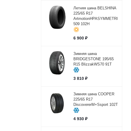
Летняя шина BELSHINA
225/65 R17
ArtmotionHPASYMMETRICBEL-
509 102H
6 900
₽
Зимняя шина
BRIDGESTONE 195/65
R15 BlizzakWS70 91T
3 810
₽
Зимняя шина COOPER
225/65 R17
DiscovererM+Ssport 102Т
4 930
₽