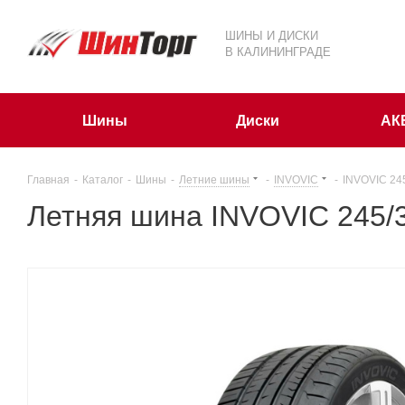
ШИНЫ И ДИСКИ
В КАЛИНИНГРАДЕ
Шины
Диски
АК
Главная
-
Каталог
-
Шины
-
Летние шины
-
INVOVIC
-
INVOVIC 24
Летняя шина INVOVIC 245/