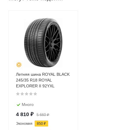
Летняя шина ROYAL BLACK
245/35 R18 ROYAL
EXPLORER II 92YXL
Много
4 810
₽
5 660
₽
Экономия
850
₽