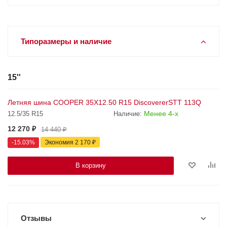
Типоразмеры и наличие
15''
Летняя шина COOPER 35X12.50 R15 DiscovererSTT 113Q
Менее 4-х
12.5/35 R15
Наличие:
12 270
₽
14 440
₽
-
15.03
%
Экономия
2 170
₽
В корзину
Отзывы