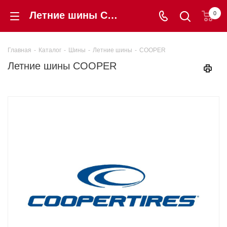
Летние шины COOPER - купить в интернет-магазине shintorg39.ru по низкой цене в Калининграде, авторезина COOPER с гарантией!
0
Главная
-
Каталог
-
Шины
-
Летние шины
-
COOPER
Летние шины COOPER