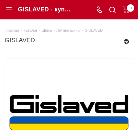
GISLAVED - купить в Калининграде по низкой цене, интернет-магазин shintorg39.ru, летняя авторезина от мировых производителей с гарантией!
0
Главная
-
Каталог
-
Шины
-
Летние шины
-
GISLAVED
GISLAVED