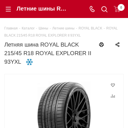
Летние шины ROYAL BLACK 215/45 R18 ROYAL EXPLORER II 93YXL купить в интернет-магазине «Шинторг» в Калининграде
0
Главная
-
Каталог
-
Шины
-
Летние шины
-
ROYAL BLACK
-
ROYAL
BLACK 215/45 R18 ROYAL EXPLORER II 93YXL
Летняя шина ROYAL BLACK
215/45 R18 ROYAL EXPLORER II
93YXL