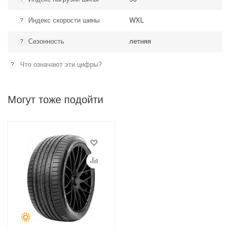
Индекс скорости шины
WXL
?
Сезонность
летняя
?
Что означают эти цифры?
?
Могут тоже подойти