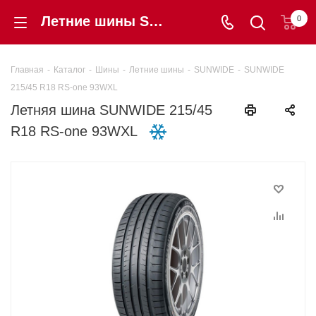
Летние шины SUNWIDE 215/45 R18 RS-one 93WXL купить в интернет-магазине «Шинторг» в Калининграде
0
Главная
-
Каталог
-
Шины
-
Летние шины
-
SUNWIDE
-
SUNWIDE
215/45 R18 RS-one 93WXL
Летняя шина SUNWIDE 215/45
R18 RS-one 93WXL