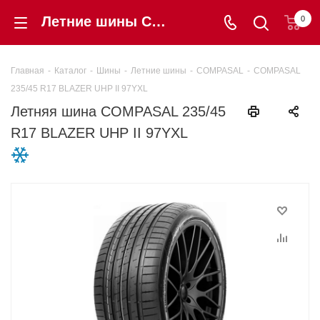
Летние шины COMPASAL 235/45 R17 BLAZER UHP II 97YXL купить в интернет-магазине «Шинторг» в Калининграде
0
Главная
-
Каталог
-
Шины
-
Летние шины
-
COMPASAL
-
COMPASAL
235/45 R17 BLAZER UHP II 97YXL
Летняя шина COMPASAL 235/45
R17 BLAZER UHP II 97YXL