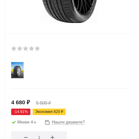
4 680
₽
5 500
₽
-
14.91
%
Экономия
820
₽
Менее 4-х
Нашли дешевле?