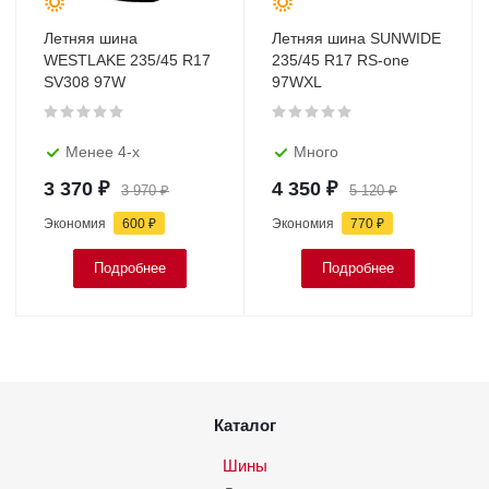
Летняя шина
Летняя шина SUNWIDE
WESTLAKE 235/45 R17
235/45 R17 RS-one
SV308 97W
97WXL
Менее 4-х
Много
3 370
₽
4 350
₽
3 970
₽
5 120
₽
Экономия
600
₽
Экономия
770
₽
Подробнее
Подробнее
Каталог
Шины