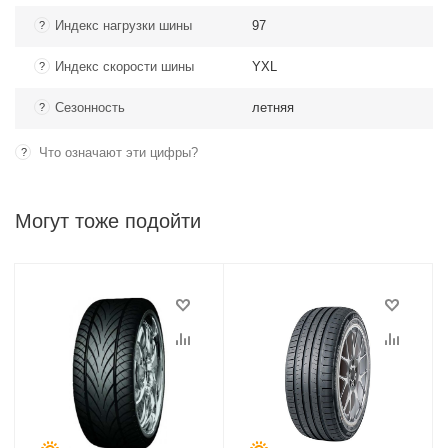
Индекс нагрузки шины
97
?
Индекс скорости шины
YXL
?
Сезонность
летняя
?
Что означают эти цифры?
?
Могут тоже подойти