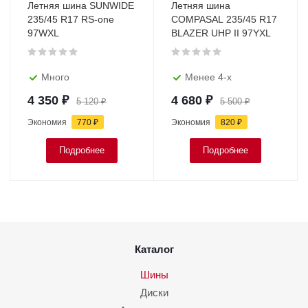
Летняя шина SUNWIDE
Летняя шина
235/45 R17 RS-one
COMPASAL 235/45 R17
97WXL
BLAZER UHP II 97YXL
Много
Менее 4-х
4 350
₽
4 680
₽
5 120
₽
5 500
₽
Экономия
770
₽
Экономия
820
₽
Подробнее
Подробнее
Каталог
Шины
Диски