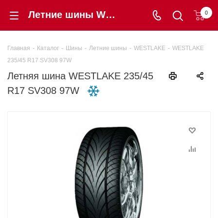
Летние шины WESTLAKE 235/45 R17 SV308 97W купить в интернет-магазине «Шинторг» в Калининграде
0
Главная
-
Каталог
-
Шины
-
Летние шины
-
WESTLAKE
-
WESTLAKE
235/45 R17 SV308 97W
Летняя шина WESTLAKE 235/45
R17 SV308 97W