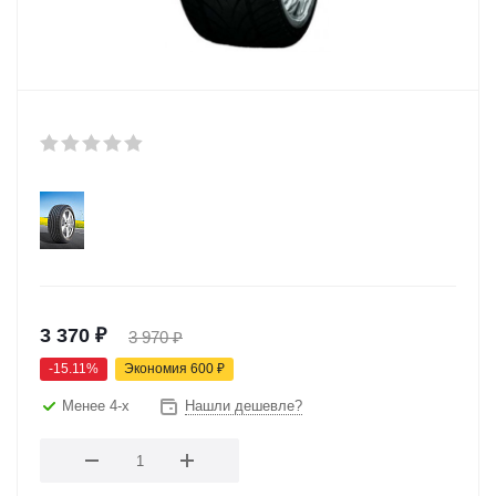
3 370
₽
3 970
₽
-
15.11
%
Экономия
600
₽
Менее 4-х
Нашли дешевле?