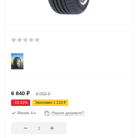
6 840
₽
8 050
₽
-
15.03
%
Экономия
1 210
₽
Менее 4-х
Нашли дешевле?