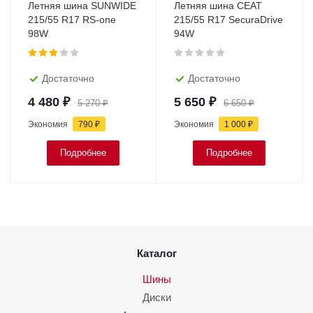
Летняя шина SUNWIDE
Летняя шина CEAT
215/55 R17 RS-one
215/55 R17 SecuraDrive
98W
94W
Достаточно
Достаточно
4 480
₽
5 650
₽
5 270
₽
6 650
₽
Экономия
790
₽
Экономия
1 000
₽
Подробнее
Подробнее
Каталог
Шины
Диски