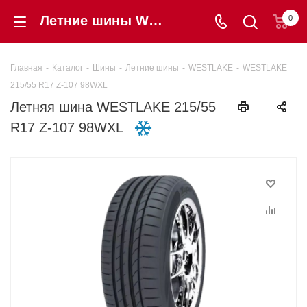
Летние шины WESTLAKE 215/55 R17 Z-107 98WXL купить в интернет-магазине «Шинторг» в Калининграде
0
Главная
-
Каталог
-
Шины
-
Летние шины
-
WESTLAKE
-
WESTLAKE
215/55 R17 Z-107 98WXL
Летняя шина WESTLAKE 215/55
R17 Z-107 98WXL