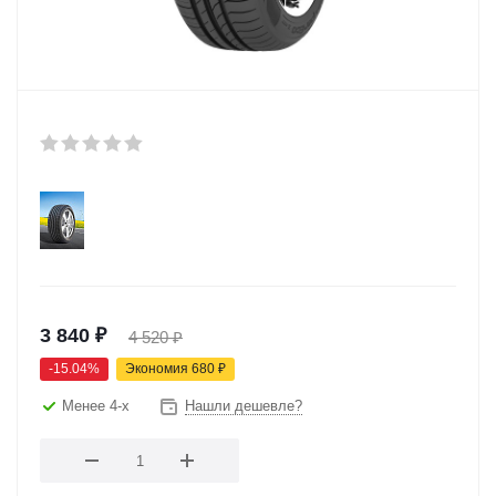
3 840
₽
4 520
₽
-
15.04
%
Экономия
680
₽
Менее 4-х
Нашли дешевле?