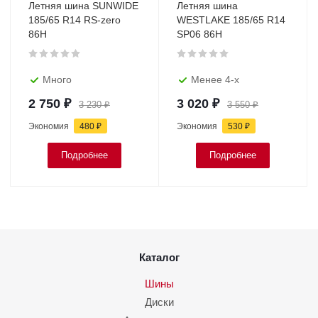
Летняя шина SUNWIDE
Летняя шина
185/65 R14 RS-zero
WESTLAKE 185/65 R14
86H
SP06 86H
Много
Менее 4-х
2 750
₽
3 020
₽
3 230
₽
3 550
₽
Экономия
480
₽
Экономия
530
₽
Подробнее
Подробнее
Каталог
Шины
Диски