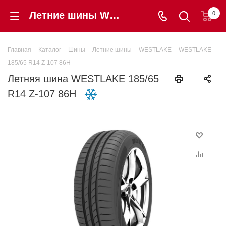
Летние шины WESTLAKE 185/65 R14 Z-107 86H купить в интернет-магазине «Шинторг» в Калининграде
0
Главная
-
Каталог
-
Шины
-
Летние шины
-
WESTLAKE
-
WESTLAKE
185/65 R14 Z-107 86H
Летняя шина WESTLAKE 185/65
R14 Z-107 86H