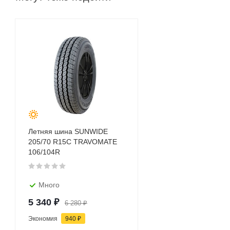
Летняя шина SUNWIDE
205/70 R15C TRAVOMATE
106/104R
Много
5 340
₽
6 280
₽
Экономия
940
₽