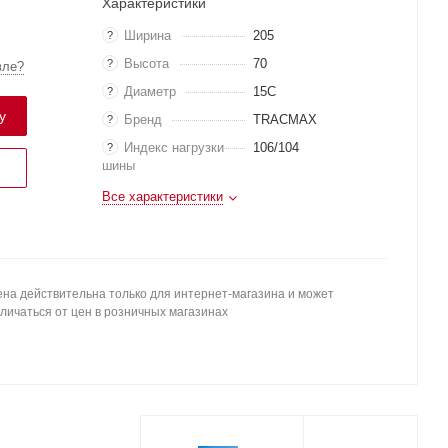
Характеристики
Ширина
205
?
Высота
70
?
вле?
Диаметр
15C
?
у
Бренд
TRACMAX
?
Индекс нагрузки
106/104
?
шины
Все характеристики
на действительна только для интернет-магазина и может
личаться от цен в розничных магазинах