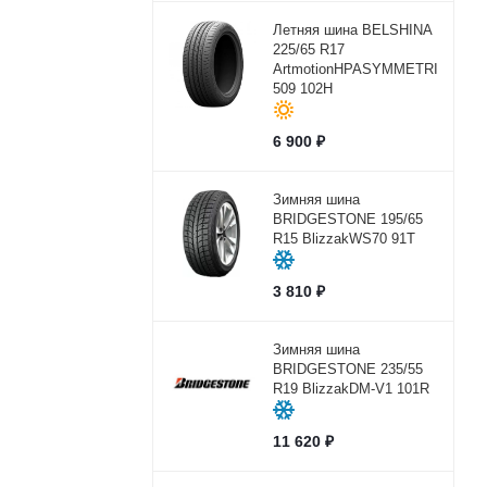
Летняя шина BELSHINA
225/65 R17
ArtmotionHPASYMMETRICBEL-
509 102H
6 900
₽
Зимняя шина
BRIDGESTONE 195/65
R15 BlizzakWS70 91T
3 810
₽
Зимняя шина
BRIDGESTONE 235/55
R19 BlizzakDM-V1 101R
11 620
₽