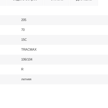
205
70
15C
TRACMAX
106/104
R
летняя