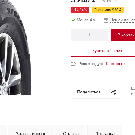
6 160
₽
-
14.94
%
Экономия
920
₽
Менее 4-х
Нашли деше
В корзин
Купить в 1 клик
Рекомендуют
0 человек
Це
Поделиться
от
Задать вопрос
Оплата
Доставка