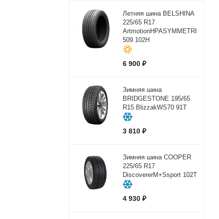
Летняя шина BELSHINA
225/65 R17
ArtmotionHPASYMMETRICBEL-
509 102H
6 900
₽
Зимняя шина
BRIDGESTONE 195/65
R15 BlizzakWS70 91T
3 810
₽
Зимняя шина COOPER
225/65 R17
DiscovererM+Ssport 102Т
4 930
₽