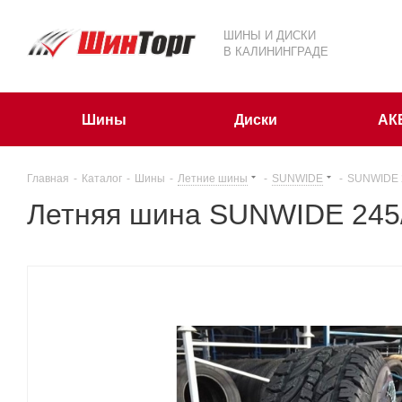
ШИНЫ И ДИСКИ
В КАЛИНИНГРАДЕ
Шины
Диски
АК
Главная
-
Каталог
-
Шины
-
Летние шины
-
SUNWIDE
-
SUNWIDE 
Летняя шина SUNWIDE 245