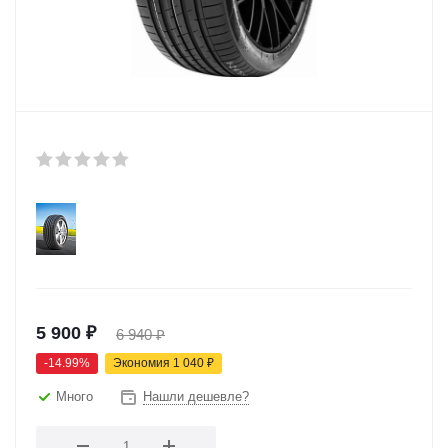
5 900
₽
6 940
₽
-
14.99
%
Экономия
1 040
₽
Много
Нашли дешевле?