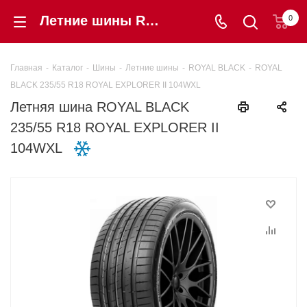
Летние шины ROYAL BLACK 235/55 R18 ROYAL EXPLORER II 104WXL купить в интернет-магазине «Шинторг» в Калининграде
0
Главная
-
Каталог
-
Шины
-
Летние шины
-
ROYAL BLACK
-
ROYAL
BLACK 235/55 R18 ROYAL EXPLORER II 104WXL
Летняя шина ROYAL BLACK
235/55 R18 ROYAL EXPLORER II
104WXL