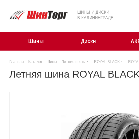
ШИНЫ И ДИСКИ
В КАЛИНИНГРАДЕ
Шины
Диски
АК
Главная
-
Каталог
-
Шины
-
Летние шины
-
ROYAL BLACK
-
ROYAL
Летняя шина ROYAL BLACK