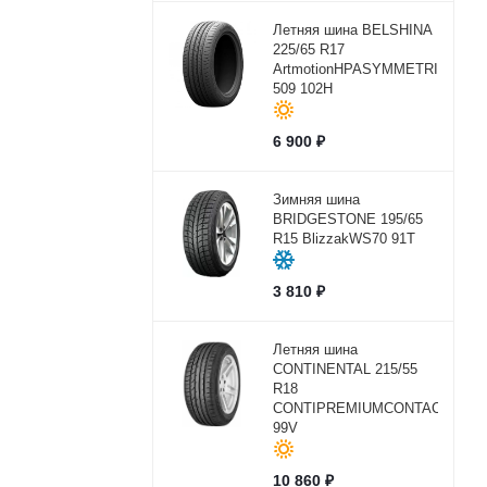
Летняя шина BELSHINA
225/65 R17
ArtmotionHPASYMMETRICBEL-
509 102H
6 900
₽
Зимняя шина
BRIDGESTONE 195/65
R15 BlizzakWS70 91T
3 810
₽
Летняя шина
CONTINENTAL 215/55
R18
CONTIPREMIUMCONTACT2
99V
10 860
₽