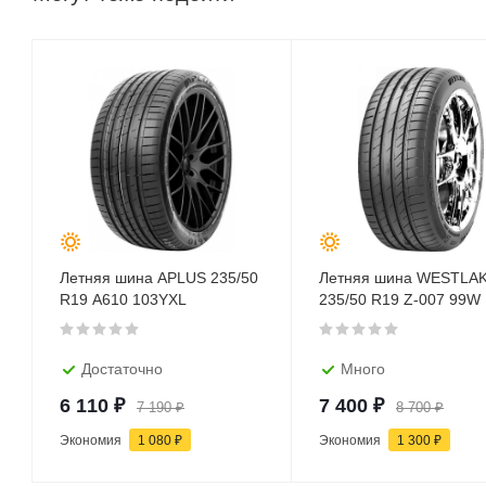
Летняя шина APLUS 235/50
Летняя шина WESTLA
R19 A610 103YXL
235/50 R19 Z-007 99W
Достаточно
Много
6 110
₽
7 400
₽
7 190
₽
8 700
₽
Экономия
1 080
₽
Экономия
1 300
₽