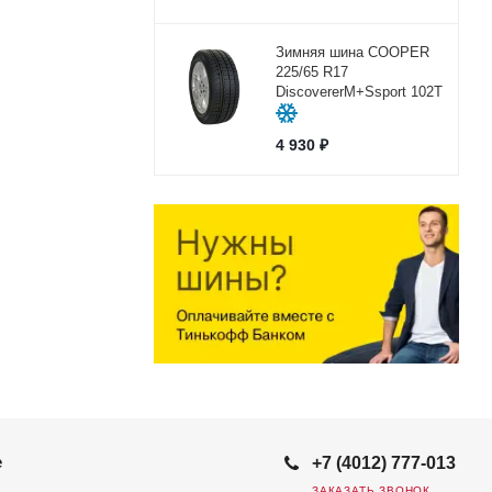
Зимняя шина COOPER
225/65 R17
DiscovererM+Ssport 102Т
4 930
₽
е
+7 (4012) 777-013
ЗАКАЗАТЬ ЗВОНОК