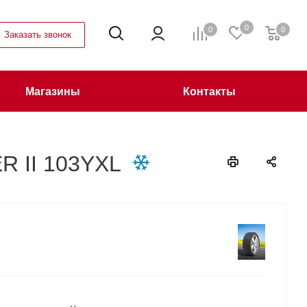
0
0
0
Заказать звонок
Магазины
Контакты
R II 103YXL