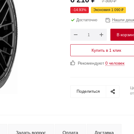
7 300
₽
-
14.93
%
Экономия
1 090
₽
Достаточно
Нашли деш
В корзин
Купить в 1 клик
Рекомендуют
0 человек
Це
Поделиться
от
Задать вопрос
Оплата
Доставка