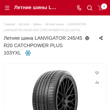
Летние шины LANVIGATOR 245/45 R20 CATCHPOWER PLUS 103YXL купить в интернет-магазине «Шинторг» в Калининграде
0
Главная
-
Каталог
-
Шины
-
Летние шины
-
LANVIGATOR
-
LANVIGATOR 245/45 R20 CATCHPOWER PLUS 103YXL
Летняя шина LANVIGATOR 245/45
R20 CATCHPOWER PLUS
103YXL