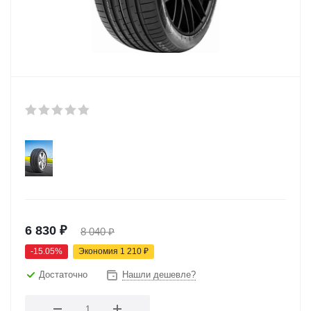
6 830
₽
8 040
₽
-
15.05
%
Экономия
1 210
₽
Достаточно
Нашли дешевле?