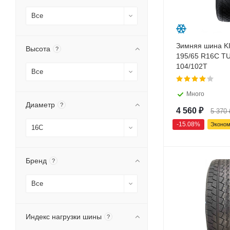
Все
Зимняя шина 
Высота
?
195/65 R16C T
104/102T
Все
Много
Диаметр
?
4 560
₽
5 370
-
15.08
%
Эконо
16C
Бренд
?
Все
Индекс нагрузки шины
?