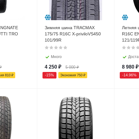
KINGNATE
Зимняя шина TRACMAX
Летняя 
UTTI TRO
175/75 R16C X-priviloVS450
R16C E
101/99R
121/119
Много
Доста
4 250
₽
8 980
₽
₽
5 000
₽
-
15
%
-
14.96
%
мия
810
₽
Экономия
750
₽