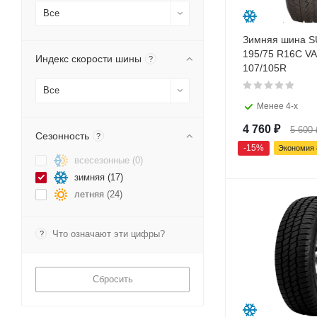
Все
Зимняя шина 
195/75 R16C 
Индекс скорости шины
?
107/105R
Все
Менее 4-х
4 760
₽
5 600
Сезонность
?
-
15
%
Экономия
всесезонные (
0
)
зимняя (
17
)
летняя (
24
)
Что означают эти цифры?
?
Сбросить