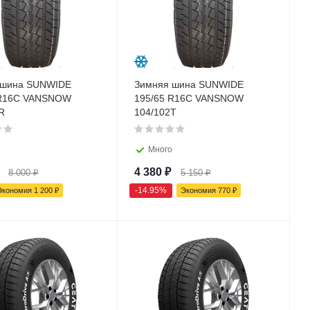
 шина SUNWIDE
Зимняя шина SUNWIDE
 R16C VANSNOW
195/65 R16C VANSNOW
R
104/102T
Много
4 380
₽
8 000
₽
5 150
₽
-
14.95
%
Экономия
1 200
₽
Экономия
770
₽