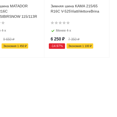
 шина MATADOR
Зимняя шина KAMA 215/65
R16C
R16C V-525ViattiVettoreBrina
SIBIRSNOW 115/113R
 4-х
Менее 4-х
6 250
₽
9 650
₽
7 350
₽
-
14.97
%
Экономия
1 450
₽
Экономия
1 100
₽