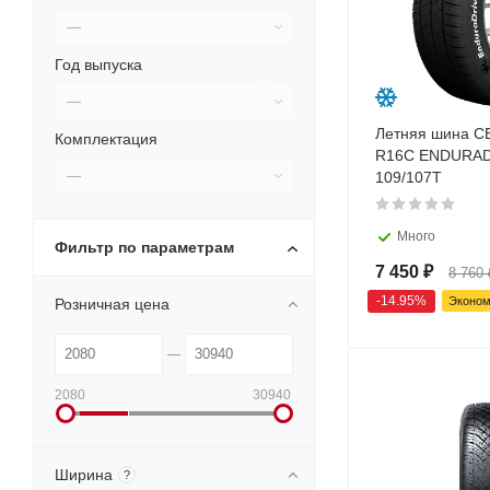
—
Год выпуска
—
Летняя шина C
Комплектация
R16C ENDURAD
—
109/107T
Много
Фильтр по параметрам
7 450
₽
8 760
-
14.95
%
Эконо
Розничная цена
2080
30940
Ширина
?