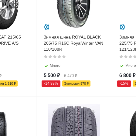
EAT 215/65
Зимняя шина ROYAL BLACK
Зимняя
RIVE A/S
205/75 R16C RoyalWinter VAN
225/75
110/108R
121/120
Много
Много
5 500
₽
6 800
₽
₽
6 470
₽
-
14.99
%
-
15
%
мия
1 310
₽
Экономия
970
₽