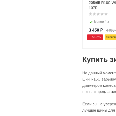
205/65 R16C Wi
107R
Менее 4-х
3 450
₽
4 060
-
15.02
%
Эконо
Купить 
На данный момент
шин R16C варьируе
диаметром колеса 
шины и предлагае
Если вы не увере
лучшие шины для 