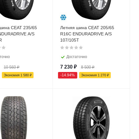
шина CEAT 235/65
Летняя шина CEAT 205/65
NDURADRIVE A/S
R16C ENDURADRIVE A/S
R
107/105T
точно
Достаточно
7 230
₽
10 560
₽
8 500
₽
-
14.94
%
Экономия
1 580
₽
Экономия
1 270
₽