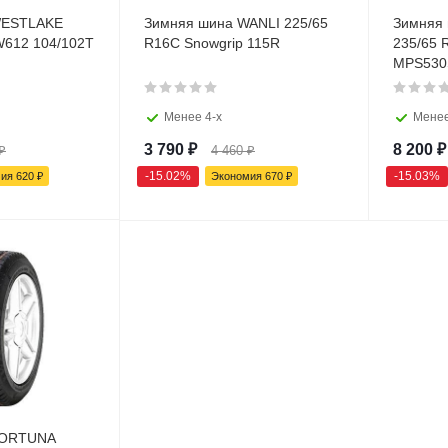
WESTLAKE
Зимняя шина WANLI 225/65
Зимняя
W612 104/102T
R16C Snowgrip 115R
235/65 
MPS530
Менее 4-х
Менее
3 790
₽
8 200
₽
₽
4 460
₽
-
15.02
%
-
15.03
%
мия
620
₽
Экономия
670
₽
FORTUNA