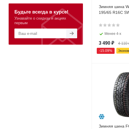
Зимняя шина 
Будьте всегда в курсе!
195/65 R16C S
Узнавайте о скидках и акциях
первым
Менее 4-х
3 490
₽
4 110
-
15.09
%
Эконо
Зимняя шина 