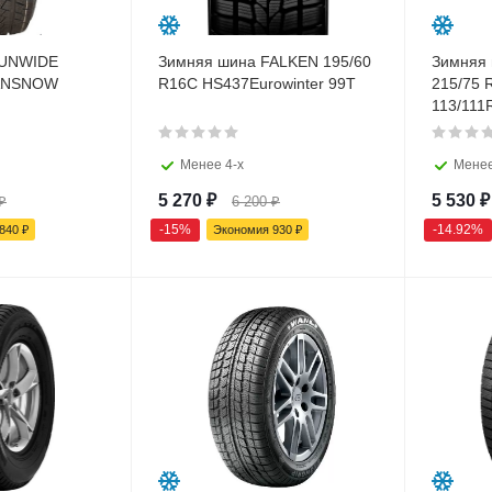
SUNWIDE
Зимняя шина FALKEN 195/60
Зимняя
VANSNOW
R16C HS437Eurowinter 99T
215/75
113/111
Менее 4-х
Менее
5 270
₽
5 530
₽
₽
6 200
₽
-
15
%
-
14.92
%
840
₽
Экономия
930
₽