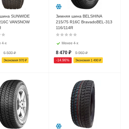
 шина SUNWIDE
Зимняя шина BELSHINA
 R16C VANSNOW
215/75 R16C BravadoBEL-313
R
116/114R
 4-х
Менее 4-х
8 470
₽
6 500
₽
9 960
₽
-
14.96
%
Экономия
970
₽
Экономия
1 490
₽