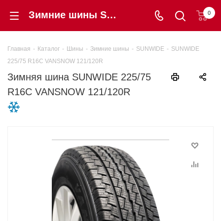
Зимние шины SUNWIDE 225/75 R16C VANSNOW 121/120R купить в интернет-магазине Шинторг
0
Главная
-
Каталог
-
Шины
-
Зимние шины
-
SUNWIDE
-
SUNWIDE
225/75 R16C VANSNOW 121/120R
Зимняя шина SUNWIDE 225/75
R16C VANSNOW 121/120R