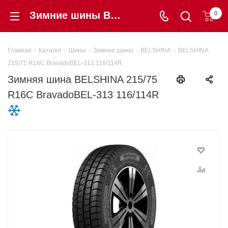
Зимние шины BELSHINA 215/75 R16C BravadoBEL-313 116/114R купить в интернет-магазине Шинторг
0
Главная
-
Каталог
-
Шины
-
Зимние шины
-
BELSHINA
-
BELSHINA
215/75 R16C BravadoBEL-313 116/114R
Зимняя шина BELSHINA 215/75
R16C BravadoBEL-313 116/114R