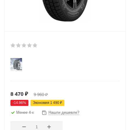
8 470
₽
9 960
₽
-
14.96
%
Экономия
1 490
₽
Менее 4-х
Нашли дешевле?