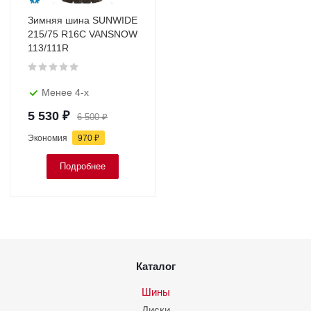
Зимняя шина SUNWIDE
215/75 R16C VANSNOW
113/111R
Менее 4-х
5 530
₽
6 500
₽
Экономия
970
₽
Подробнее
Каталог
Шины
Диски