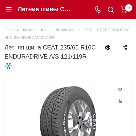
Летние шины CEAT 235/65 R16C ENDURADRIVE A/S 121/119R купить в интернет-магазине «Шинторг» в Калининграде
0
Главная
-
Каталог
-
Шины
-
Летние шины
-
CEAT
-
CEAT 235/65 R16C
ENDURADRIVE A/S 121/119R
Летняя шина CEAT 235/65 R16C
ENDURADRIVE A/S 121/119R