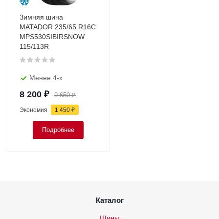
Зимняя шина
MATADOR 235/65 R16C
MPS530SIBIRSNOW
115/113R
Менее 4-х
8 200
₽
9 650
₽
Экономия
1 450
₽
Подробнее
Каталог
Шины