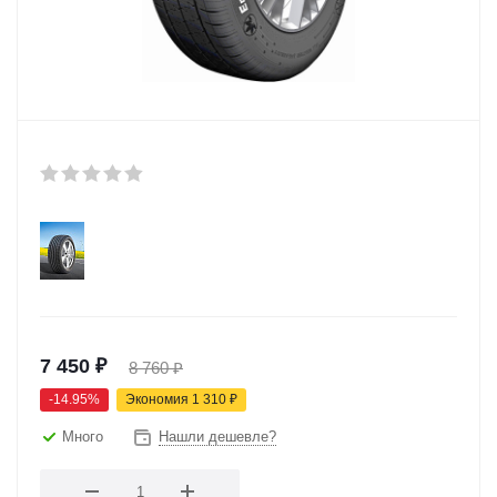
7 450
₽
8 760
₽
-
14.95
%
Экономия
1 310
₽
Много
Нашли дешевле?