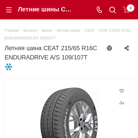
Летние шины CEAT 215/65 R16C ENDURADRIVE A/S 109/107T купить в интернет-магазине «Шинторг» в Калининграде
0
Главная
-
Каталог
-
Шины
-
Летние шины
-
CEAT
-
CEAT 215/65 R16C
ENDURADRIVE A/S 109/107T
Летняя шина CEAT 215/65 R16C
ENDURADRIVE A/S 109/107T