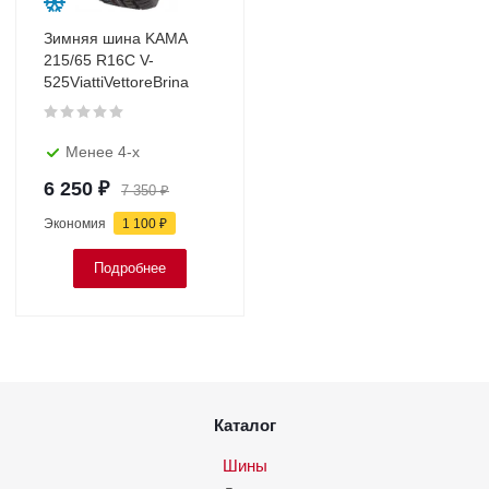
Зимняя шина KAMA
215/65 R16C V-
525ViattiVettoreBrina
Менее 4-х
6 250
₽
7 350
₽
Экономия
1 100
₽
Подробнее
Каталог
Шины