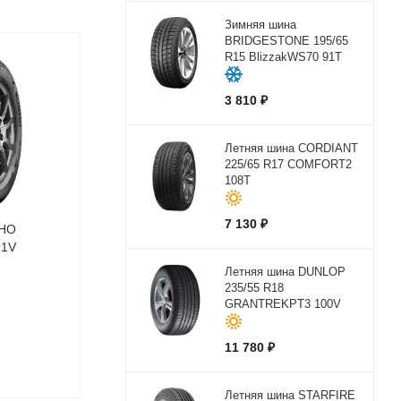
Зимняя шина
BRIDGESTONE 195/65
R15 BlizzakWS70 91T
3 810
₽
Летняя шина CORDIANT
225/65 R17 COMFORT2
108T
7 130
₽
MHO
91V
Летняя шина DUNLOP
235/55 R18
GRANTREKPT3 100V
11 780
₽
Летняя шина STARFIRE