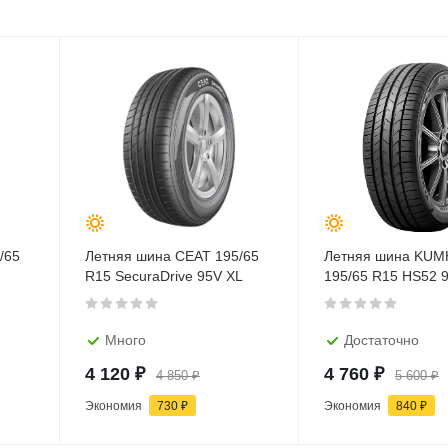
/65
Летняя шина CEAT 195/65
Летняя шина KU
R15 SecuraDrive 95V XL
195/65 R15 HS52 
Много
Достаточно
4 120
₽
4 760
₽
4 850
₽
5 600
₽
Экономия
730
₽
Экономия
840
₽