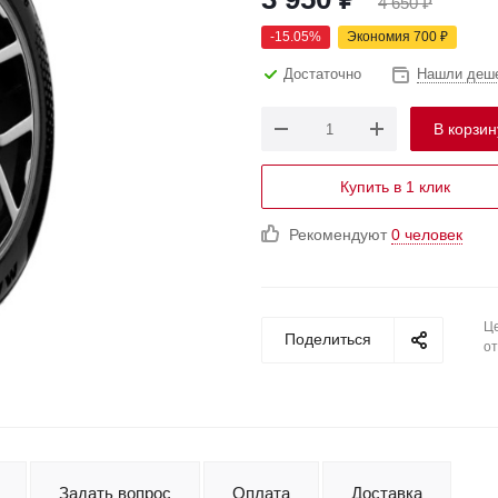
4 650
₽
-
15.05
%
Экономия
700
₽
Достаточно
Нашли деш
В корзин
Купить в 1 клик
Рекомендуют
0 человек
Це
Поделиться
от
Задать вопрос
Оплата
Доставка