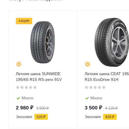
АКЦИЯ
Летняя шина SUNWIDE
Летняя шина CEAT 195
195/65 R15 RS-zero 91V
R15 EcoDrive 91H
Много
Много
2 980
₽
3 500
₽
3 500
₽
4 120
₽
Экономия
520
₽
Экономия
620
₽