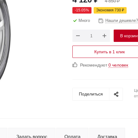
4 850
₽
-
15.05
%
Экономия
730
₽
Много
Нашли дешевле?
В корзин
Купить в 1 клик
Рекомендуют
0 человек
Це
Поделиться
от
Задать вопрос
Оплата
Доставка