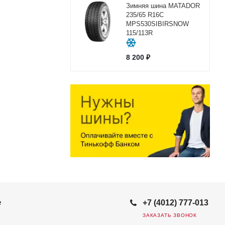
Зимняя шина MATADOR
235/65 R16C
MPS530SIBIRSNOW
115/113R
8 200
₽
е
+7 (4012) 777-013
ЗАКАЗАТЬ ЗВОНОК