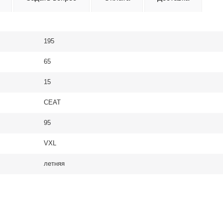
195
65
15
CEAT
95
VXL
летняя