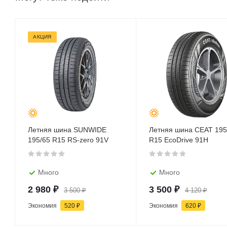
АКЦИЯ
Летняя шина SUNWIDE
Летняя шина CEAT 195
195/65 R15 RS-zero 91V
R15 EcoDrive 91H
Много
Много
2 980
₽
3 500
₽
3 500
₽
4 120
₽
Экономия
520
₽
Экономия
620
₽