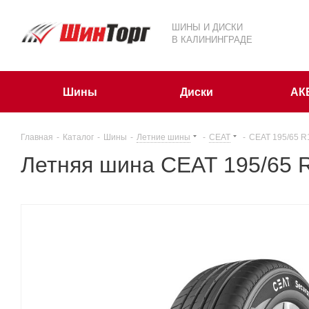
ШИНЫ И ДИСКИ
В КАЛИНИНГРАДЕ
Шины
Диски
АК
Главная
-
Каталог
-
Шины
-
Летние шины
-
CEAT
-
CEAT 195/65 R
Летняя шина CEAT 195/65 R