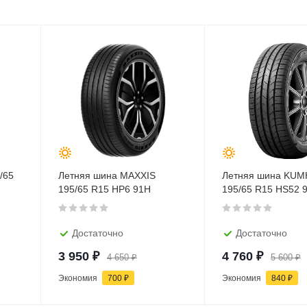
/65
Летняя шина MAXXIS
Летняя шина KU
195/65 R15 HP6 91H
195/65 R15 HS52 
Достаточно
Достаточно
3 950
₽
4 760
₽
4 650
₽
5 600
₽
Экономия
700
₽
Экономия
840
₽