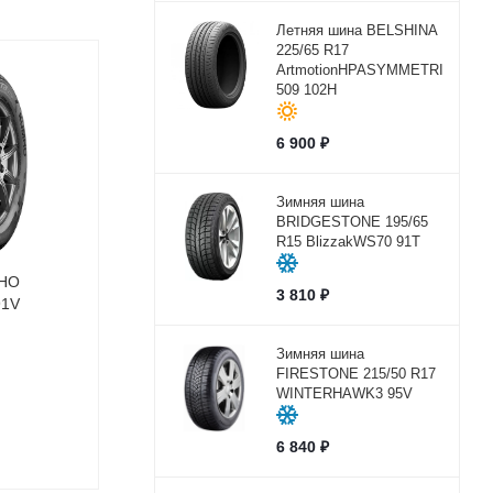
Летняя шина BELSHINA
225/65 R17
ArtmotionHPASYMMETRICBEL-
509 102H
6 900
₽
Зимняя шина
BRIDGESTONE 195/65
R15 BlizzakWS70 91T
MHO
3 810
₽
91V
Зимняя шина
FIRESTONE 215/50 R17
WINTERHAWK3 95V
6 840
₽