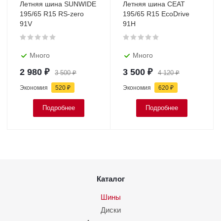
Летняя шина SUNWIDE
Летняя шина CEAT
195/65 R15 RS-zero
195/65 R15 EcoDrive
91V
91H
Много
Много
2 980
₽
3 500
₽
3 500
₽
4 120
₽
Экономия
520
₽
Экономия
620
₽
Подробнее
Подробнее
Каталог
Шины
Диски