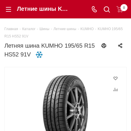
Летние шины KUMHO 195/65 R15 HS52 91V купить в интернет-магазине «Шинторг» в Калининграде
0
Главная
-
Каталог
-
Шины
-
Летние шины
-
KUMHO
-
KUMHO 195/65
R15 HS52 91V
Летняя шина KUMHO 195/65 R15
HS52 91V