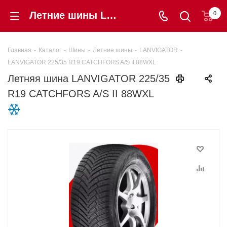
Летние шины LANVIGATOR 225/35 R19 CATCHFORS A/S II 88WXL купить в интернет-магазине «Шинторг» в Калининграде
0
Главная
-
Каталог
-
Шины
-
Летние шины
-
LANVIGATOR
-
LANVIGATOR 225/35 R19 CATCHFORS A/S II 88WXL
Летняя шина LANVIGATOR 225/35
R19 CATCHFORS A/S II 88WXL