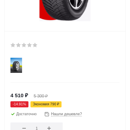
4 510
₽
5 300
₽
-
14.91
%
Экономия
790
₽
Достаточно
Нашли дешевле?