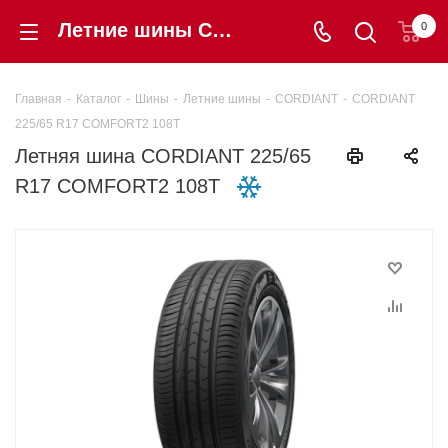
Летние шины CORDIANT 225/65 R17 COMFORT2 108T купить в интернет-магазине «Шинторг» в Калининграде
0
Главная
-
Каталог
-
Шины
-
Летние шины
-
CORDIANT
-
CORDIANT
225/65 R17 COMFORT2 108T
Летняя шина CORDIANT 225/65
R17 COMFORT2 108T