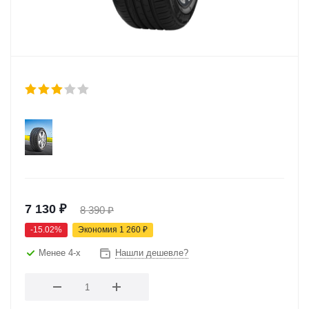
7 130
₽
8 390
₽
-
15.02
%
Экономия
1 260
₽
Менее 4-х
Нашли дешевле?