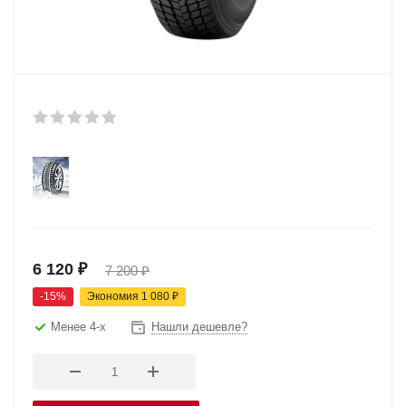
6 120
₽
7 200
₽
-
15
%
Экономия
1 080
₽
Менее 4-х
Нашли дешевле?