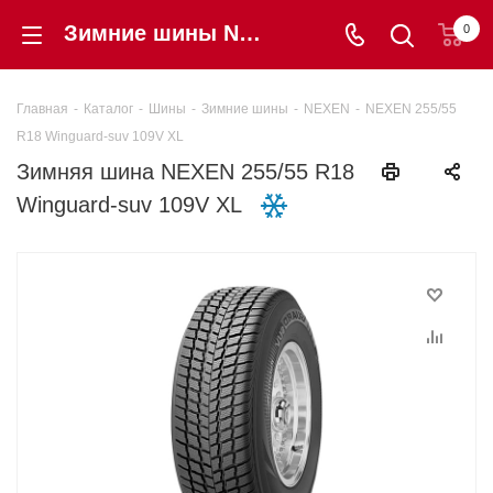
Зимние шины NEXEN 255/55 R18 Winguard-suv 109V XL купить в интернет-магазине Шинторг
0
Главная
-
Каталог
-
Шины
-
Зимние шины
-
NEXEN
-
NEXEN 255/55
R18 Winguard-suv 109V XL
Зимняя шина NEXEN 255/55 R18
Winguard-suv 109V XL