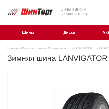
ШИНЫ И ДИСКИ
В КАЛИНИНГРАДЕ
Шины
Диски
АК
Главная
-
Каталог
-
Шины
-
Зимние шины
-
LANVIGATOR
-
LANVIG
Зимняя шина LANVIGATOR 