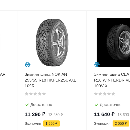
EAR
Зимняя шина NOKIAN
Зимняя шина CEAT
255/55 R18 HKPLR2SUVXL
R18 WINTERDRIV
109R
109V XL
Достаточно
Достаточно
11 290
₽
11 640
₽
13 280
₽
13 690
Экономия
1 990
₽
Экономия
2 050
₽