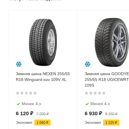
Зимняя шина NEXEN 255/55
Зимняя шина GOODY
R18 Winguard-suv 109V XL
255/55 R18 UGICEWRT
109S
Менее 4-х
Менее 4-х
6 120
₽
6 930
₽
7 200
₽
8 150
₽
Экономия
1 080
₽
Экономия
1 220
₽