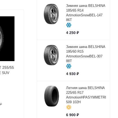
Зимняя шина BELSHINA
185/65 R14
ArtmotionSnowBEL-147
86T
4 250
₽
Зимняя шина BELSHINA
195/60 R15
ArtmotionSnowBEL-307
88T
 255/55
E SUV
4 930
₽
Летняя шина BELSHINA
225/65 R17
ArtmotionHPASYMMETRICBEL-
509 102H
₽
6 900
₽