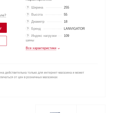
Ширина
255
?
Высота
55
?
вле?
Диаметр
18
?
у
Бренд
LANVIGATOR
?
Индекс нагрузки
109
?
шины
Все характеристики
на действительна только для интернет-магазина и может
личаться от цен в розничных магазинах