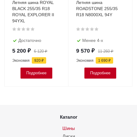
Летняя шина ROYAL
Летняя шина
BLACK 255/35 R18
ROADSTONE 255/35
ROYAL EXPLORER II
R18 N8000XL 94Y
94YXL
Достаточно
Менее 4-х
5 200
₽
9 570
₽
6 120
₽
11 260
₽
Экономия
920
₽
Экономия
1 690
₽
Подробнее
Подробнее
Каталог
Шины
Диски