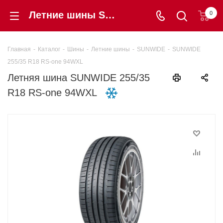
Летние шины SUNWIDE 255/35 R18 RS-one 94WXL купить в интернет-магазине «Шинторг» в Калининграде
0
Главная
-
Каталог
-
Шины
-
Летние шины
-
SUNWIDE
-
SUNWIDE
255/35 R18 RS-one 94WXL
Летняя шина SUNWIDE 255/35
R18 RS-one 94WXL