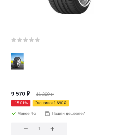
9 570
₽
11 260
₽
-
15.01
%
Экономия
1 690
₽
Менее 4-х
Нашли дешевле?