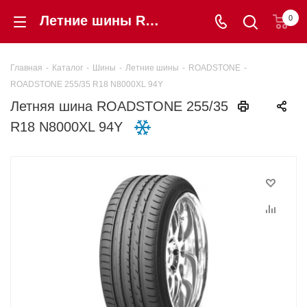
Летние шины ROADSTONE 255/35 R18 N8000XL 94Y купить в интернет-магазине «Шинторг» в Калининграде
0
Главная
-
Каталог
-
Шины
-
Летние шины
-
ROADSTONE
-
ROADSTONE 255/35 R18 N8000XL 94Y
Летняя шина ROADSTONE 255/35
R18 N8000XL 94Y