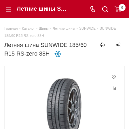
Летние шины SUNWIDE 185/60 R15 RS-zero 88H купить в интернет-магазине «Шинторг» в Калининграде
0
Главная
-
Каталог
-
Шины
-
Летние шины
-
SUNWIDE
-
SUNWIDE
185/60 R15 RS-zero 88H
Летняя шина SUNWIDE 185/60
R15 RS-zero 88H