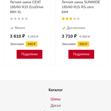
Летняя шина CEAT
Летняя шина SUNWIDE
185/60 R15 EcoDrive
185/60 R15 RS-zero
88H XL
84H
Много
Достаточно
3 610
₽
3 710
₽
4 250
₽
4 360
₽
Экономия
640
₽
Экономия
650
₽
Подробнее
Подробнее
Каталог
Шины
Диски