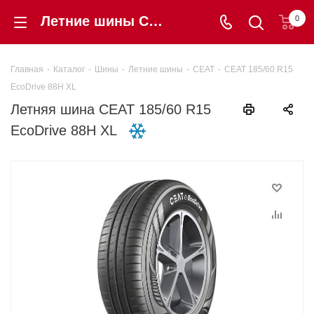
Летние шины CEAT 185/60 R15 EcoDrive 88H XL купить в интернет-магазине «Шинторг» в Калининграде
0
Главная
-
Каталог
-
Шины
-
Летние шины
-
CEAT
-
CEAT 185/60 R15
EcoDrive 88H XL
Летняя шина CEAT 185/60 R15
EcoDrive 88H XL