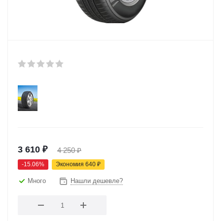
3 610
₽
4 250
₽
-
15.06
%
Экономия
640
₽
Много
Нашли дешевле?