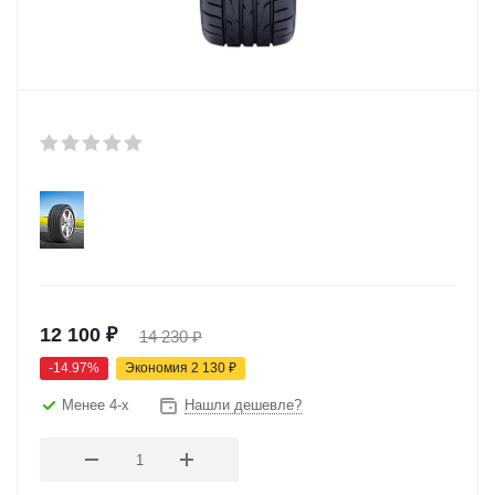
12 100
₽
14 230
₽
-
14.97
%
Экономия
2 130
₽
Менее 4-х
Нашли дешевле?