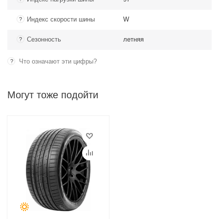
Индекс скорости шины
W
?
Сезонность
летняя
?
Что означают эти цифры?
?
Могут тоже подойти