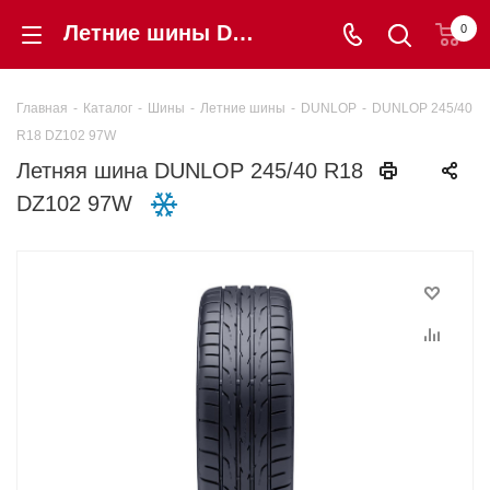
Летние шины DUNLOP 245/40 R18 DZ102 97W купить в интернет-магазине «Шинторг» в Калининграде
0
Главная
-
Каталог
-
Шины
-
Летние шины
-
DUNLOP
-
DUNLOP 245/40
R18 DZ102 97W
Летняя шина DUNLOP 245/40 R18
DZ102 97W