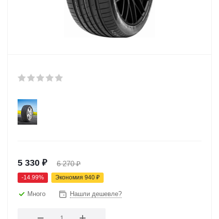
5 330
₽
6 270
₽
-
14.99
%
Экономия
940
₽
Много
Нашли дешевле?