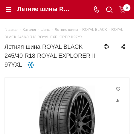
Летние шины ROYAL BLACK 245/40 R18 ROYAL EXPLORER II 97YXL купить в интернет-магазине «Шинторг» в Калининграде
0
Главная
-
Каталог
-
Шины
-
Летние шины
-
ROYAL BLACK
-
ROYAL
BLACK 245/40 R18 ROYAL EXPLORER II 97YXL
Летняя шина ROYAL BLACK
245/40 R18 ROYAL EXPLORER II
97YXL