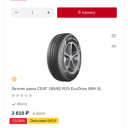
В корзину
Летняя шина CEAT 185/60 R15 EcoDrive 88H XL
Много
3 610
₽
4 250
₽
-
15.06
%
Экономия
640
₽