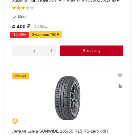
Зимняя шина KINGNATE 215/65 R16 ALASKA S03 98H
Много
4 400
₽
5 180
₽
-
15.06
%
Экономия
780
₽
В корзину
АКЦИЯ
Летняя шина SUNWIDE 185/65 R15 RS-zero 88H