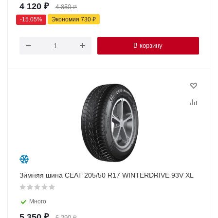
4 120
₽
4 850
₽
-
15.05
%
Экономия
730
₽
В корзину
Зимняя шина CEAT 205/50 R17 WINTERDRIVE 93V XL
Много
5 350
₽
6 290
₽