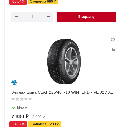
-
15.04
%
Экономия
680
₽
В корзину
Зимняя шина CEAT 225/40 R18 WINTERDRIVE 92V XL
Много
7 330
₽
8 620
₽
-
14.97
%
Экономия
1 290
₽