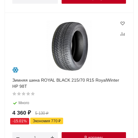
Зимняя шина ROYAL BLACK 215/70 R15 RoyalWinter
HP 98T
Много
4 360
₽
5 130
₽
-
15.01
%
Экономия
770
₽
В корзину