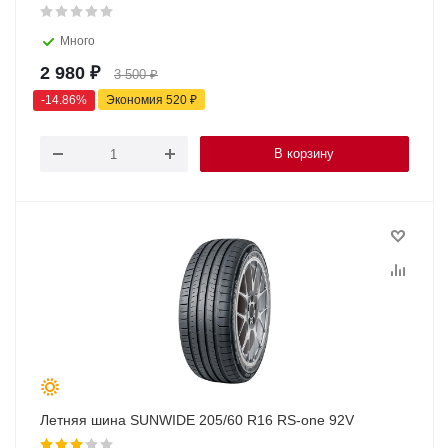
Много
2 980
₽
3 500
₽
-
14.86
%
Экономия
520
₽
В корзину
Летняя шина SUNWIDE 205/60 R16 RS-one 92V