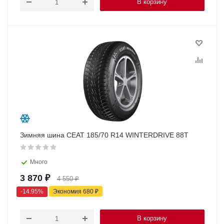
В корзину
Зимняя шина CEAT 185/70 R14 WINTERDRIVE 88T
Много
3 870
₽
4 550
₽
-
14.95
%
Экономия
680
₽
В корзину