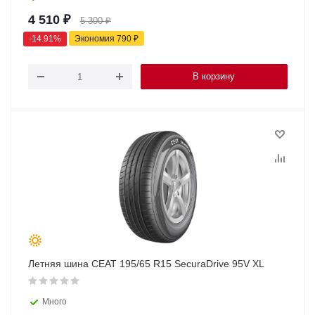
4 510
₽
5 300
₽
-
14.91
%
Экономия
790
₽
В корзину
Летняя шина CEAT 195/65 R15 SecuraDrive 95V XL
Много