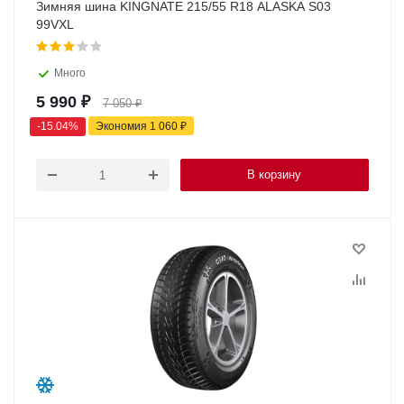
Зимняя шина KINGNATE 215/55 R18 ALASKA S03
99VXL
Много
5 990
₽
7 050
₽
-
15.04
%
Экономия
1 060
₽
В корзину