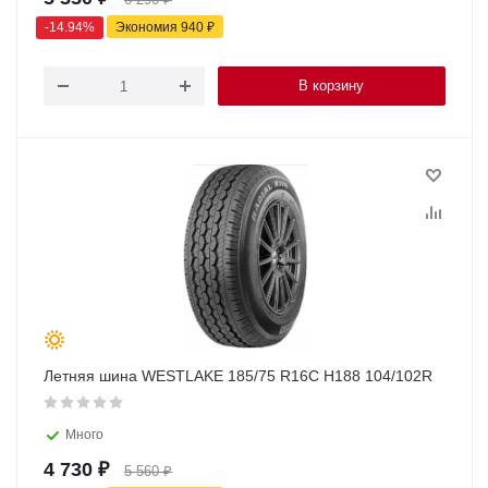
-
14.94
%
Экономия
940
₽
В корзину
Летняя шина WESTLAKE 185/75 R16C H188 104/102R
Много
4 730
₽
5 560
₽