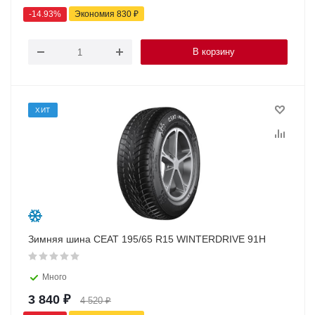
-
14.93
%
Экономия
830
₽
В корзину
ХИТ
Зимняя шина CEAT 195/65 R15 WINTERDRIVE 91H
Много
3 840
₽
4 520
₽