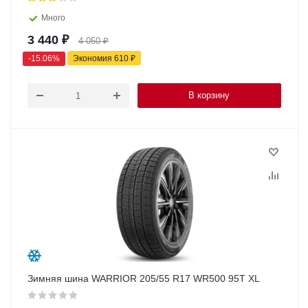
Много
3 440
₽
4 050
₽
-
15.06
%
Экономия
610
₽
В корзину
Зимняя шина WARRIOR 205/55 R17 WR500 95T XL