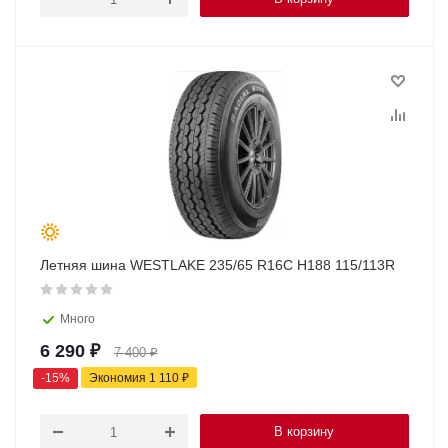
Летняя шина WESTLAKE 235/65 R16C H188 115/113R
Много
6 290
₽
7 400
₽
-
15
%
Экономия
1 110
₽
В корзину