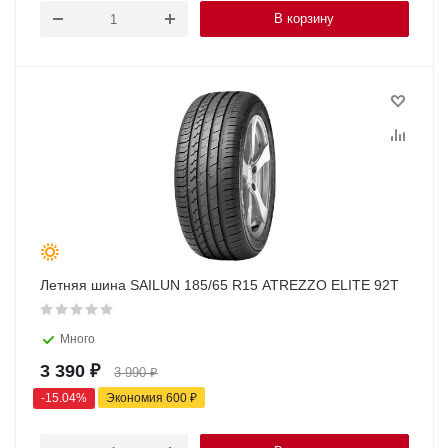
В корзину
Летняя шина SAILUN 185/65 R15 ATREZZO ELITE 92T
Много
3 390
₽
3 990
₽
-
15.04
%
Экономия
600
₽