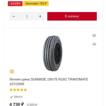
-
14.89
%
Экономия
700
₽
В корзину
Летняя шина SUNWIDE 195/75 R16C TRAVOMATE
107/105R
Много
4 730
₽
5 560
₽