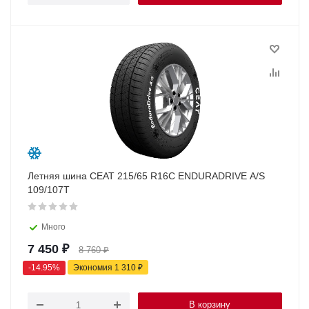
Летняя шина CEAT 215/65 R16C ENDURADRIVE A/S
109/107T
Много
7 450
₽
8 760
₽
-
14.95
%
Экономия
1 310
₽
В корзину