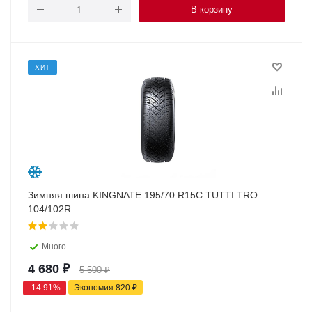
В корзину
ХИТ
Зимняя шина KINGNATE 195/70 R15C TUTTI TRO
104/102R
Много
4 680
₽
5 500
₽
-
14.91
%
Экономия
820
₽