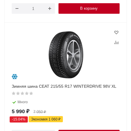
В корзину
Зимняя шина CEAT 215/55 R17 WINTERDRIVE 98V XL
Много
5 990
₽
7 050
₽
-
15.04
%
Экономия
1 060
₽