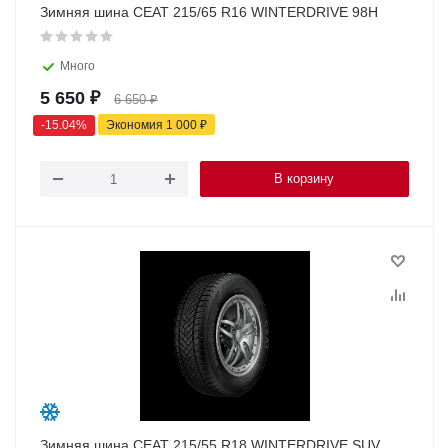
Зимняя шина CEAT 215/65 R16 WINTERDRIVE 98H
Много
5 650
₽
6 650
₽
-
15.04
%
Экономия
1 000
₽
В корзину
Зимняя шина CEAT 215/55 R18 WINTERDRIVE SUV