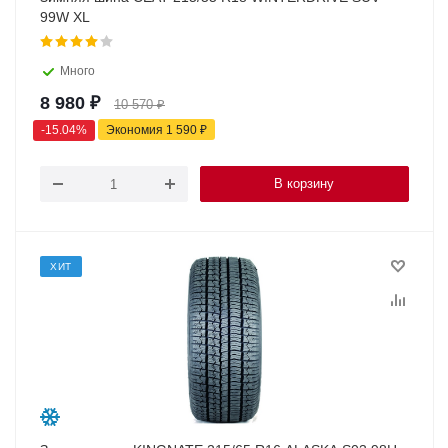
99W XL
Много
8 980
₽
10 570
₽
-
15.04
%
Экономия
1 590
₽
В корзину
ХИТ