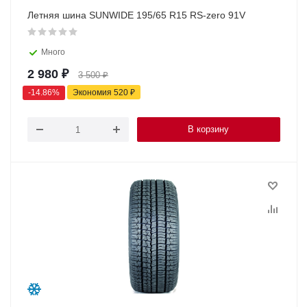
Летняя шина SUNWIDE 195/65 R15 RS-zero 91V
Много
2 980
₽
3 500
₽
-
14.86
%
Экономия
520
₽
В корзину