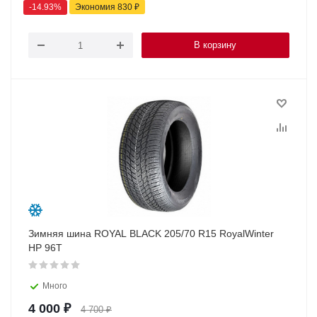
-
14.93
%
Экономия
830
₽
В корзину
Зимняя шина ROYAL BLACK 205/70 R15 RoyalWinter
HP 96T
Много
4 000
₽
4 700
₽