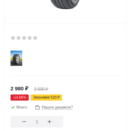
2 980
₽
3 500
₽
-
14.86
%
Экономия
520
₽
Много
Нашли дешевле?