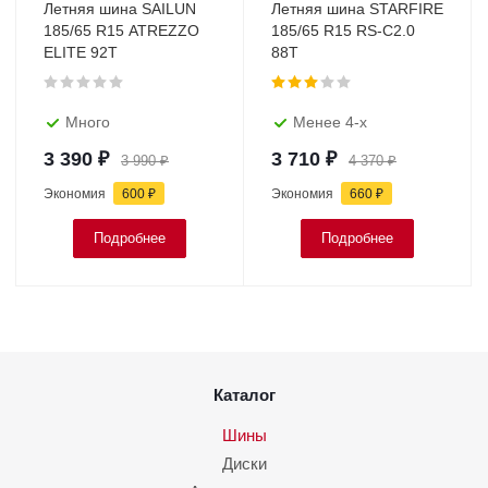
Летняя шина SAILUN
Летняя шина STARFIRE
185/65 R15 ATREZZO
185/65 R15 RS-C2.0
ELITE 92T
88T
Много
Менее 4-х
3 390
₽
3 710
₽
3 990
₽
4 370
₽
Экономия
600
₽
Экономия
660
₽
Подробнее
Подробнее
Каталог
Шины
Диски