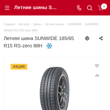
Летние шины SUNWIDE 185/65 R15 RS-zero 88H купить в интернет-магазине «Шинторг» в Калининграде
0
Главная
-
Каталог
-
Шины
-
Летние шины
-
SUNWIDE
-
SUNWIDE
185/65 R15 RS-zero 88H
Летняя шина SUNWIDE 185/65
R15 RS-zero 88H
АКЦИЯ