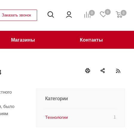
0
0
0
Заказать звонок
Магазины
Контакты
в
стного
Категории
и, было
ниям
Технологии
1