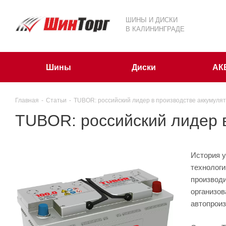
ШИНЫ И ДИСКИ
В КАЛИНИНГРАДЕ
Шины
Диски
АК
Главная
-
Статьи
-
TUBOR: российский лидер в производстве аккумуля
TUBOR: российский лидер 
История у
технологи
производ
организо
автопроиз