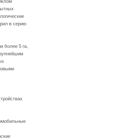
иклом
пытных
логические
рил в серию
 более 5 га,
крупнейшим
ых
говыми
стройствах
томобильные
рские