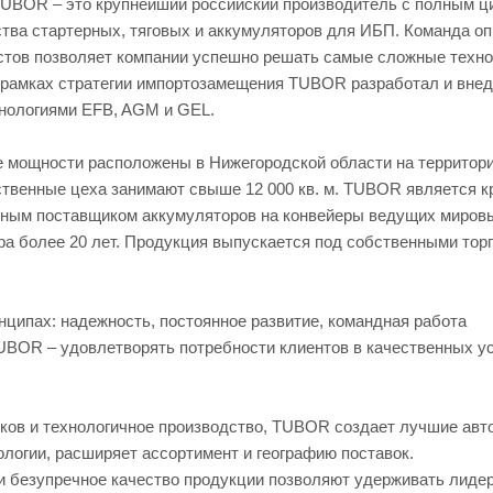
TUBOR – это крупнейший российский производитель с полным ц
тва стартерных, тяговых и аккумуляторов для ИБП. Команда о
стов позволяет компании успешно решать самые сложные техно
 рамках стратегии импортозамещения TUBOR разработал и внед
хнологиями EFB, AGM и GEL.
 мощности расположены в Нижегородской области на территории
ственные цеха занимают свыше 12 000 кв. м. TUBOR является 
ным поставщиком аккумуляторов на конвейеры ведущих миров
ра более 20 лет. Продукция выпускается под собственными тор
ципах: надежность, постоянное развитие, командная работа
UBOR – удовлетворять потребности клиентов в качественных у
иков и технологичное производство, TUBOR создает лучшие ав
логии, расширяет ассортимент и географию поставок.
и безупречное качество продукции позволяют удерживать лиде