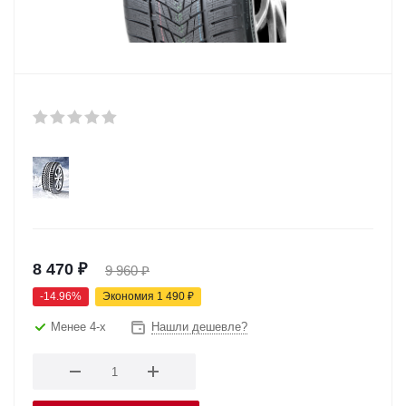
8 470
₽
9 960
₽
-
14.96
%
Экономия
1 490
₽
Менее 4-х
Нашли дешевле?