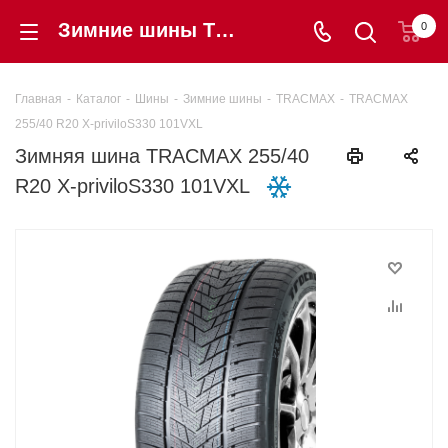
Зимние шины TRACMAX 255/40 R20 X-priviloS330 101VXL купить в интернет-магазине Шинторг
0
Главная
-
Каталог
-
Шины
-
Зимние шины
-
TRACMAX
-
TRACMAX
255/40 R20 X-priviloS330 101VXL
Зимняя шина TRACMAX 255/40
R20 X-priviloS330 101VXL