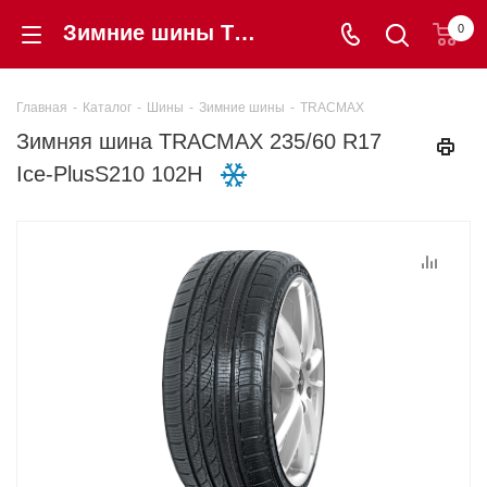
Зимние шины TRACMAX 235/60 R17 Ice-PlusS210 102H купить в интернет-магазине Шинторг
0
Главная
-
Каталог
-
Шины
-
Зимние шины
-
TRACMAX
Зимняя шина TRACMAX 235/60 R17
Ice-PlusS210 102H