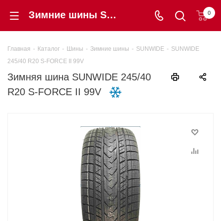
Зимние шины SUNWIDE 245/40 R20 S-FORCE II 99V купить в интернет-магазине Шинторг
0
Главная
-
Каталог
-
Шины
-
Зимние шины
-
SUNWIDE
-
SUNWIDE
245/40 R20 S-FORCE II 99V
Зимняя шина SUNWIDE 245/40
R20 S-FORCE II 99V