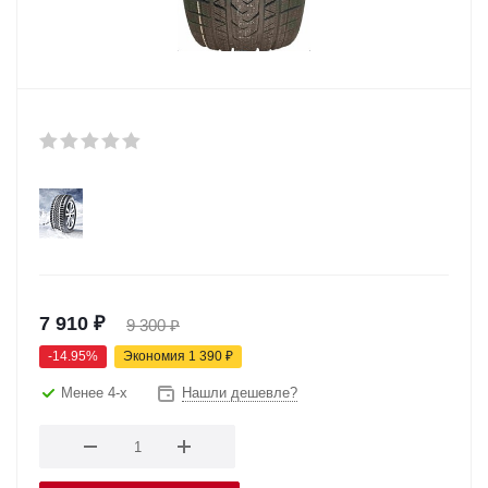
7 910
₽
9 300
₽
-
14.95
%
Экономия
1 390
₽
Менее 4-х
Нашли дешевле?