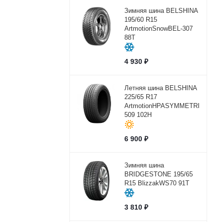
Зимняя шина BELSHINA
195/60 R15
ArtmotionSnowBEL-307
88T
4 930
₽
Летняя шина BELSHINA
225/65 R17
ArtmotionHPASYMMETRICBEL-
509 102H
6 900
₽
Зимняя шина
BRIDGESTONE 195/65
R15 BlizzakWS70 91T
3 810
₽