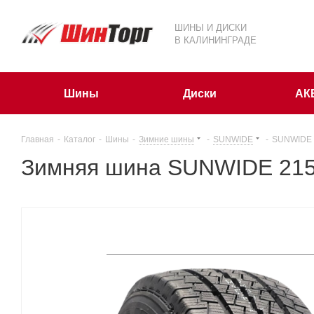
ШИНЫ И ДИСКИ
В КАЛИНИНГРАДЕ
Шины
Диски
АК
Главная
-
Каталог
-
Шины
-
Зимние шины
-
SUNWIDE
-
SUNWIDE 
Зимняя шина SUNWIDE 21