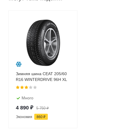
Зимняя шина CEAT 205/60
R16 WINTERDRIVE 96H XL
Много
4 890
₽
5 750
₽
Экономия
860
₽