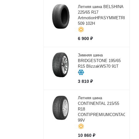
Летняя шина BELSHINA
225/65 R17
ArtmotionHPASYMMETRICBEL-
509 102H
6 900
₽
Зимняя шина
BRIDGESTONE 195/65
R15 BlizzakWS70 91T
3 810
₽
Летняя шина
CONTINENTAL 215/55
R18
CONTIPREMIUMCONTACT2
99V
10 860
₽