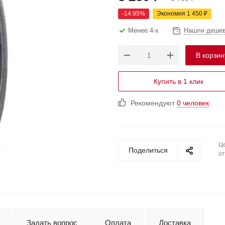
-
14.95
%
Экономия
1 450
₽
Менее 4-х
Нашли деше
В корзин
Купить в 1 клик
Рекомендуют
0 человек
Це
Поделиться
от
Задать вопрос
Оплата
Доставка