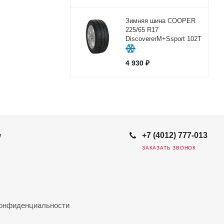
Зимняя шина COOPER
225/65 R17
DiscovererM+Ssport 102Т
4 930
₽
е
+7 (4012) 777-013
ЗАКАЗАТЬ ЗВОНОК
конфиденциальности