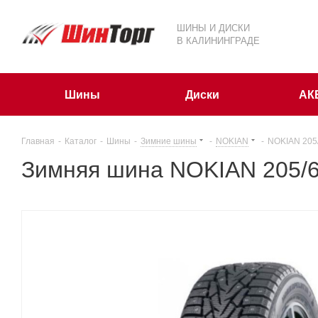
ШИНЫ И ДИСКИ
В КАЛИНИНГРАДЕ
Шины
Диски
АК
Главная
-
Каталог
-
Шины
-
Зимние шины
-
NOKIAN
-
NOKIAN 205
Зимняя шина NOKIAN 205/