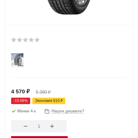
4 570
₽
5 380
₽
-
15.06
%
Экономия
810
₽
Менее 4-х
Нашли дешевле?