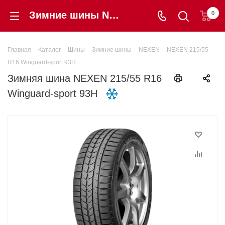
Зимние шины NEXEN 215/55 R16 Winguard-sport 93H купить в интернет-магазине Шинторг
0
Главная
-
Каталог
-
Шины
-
Зимние шины
-
NEXEN
-
NEXEN 215/55
R16 Winguard-sport 93H
Зимняя шина NEXEN 215/55 R16
Winguard-sport 93H